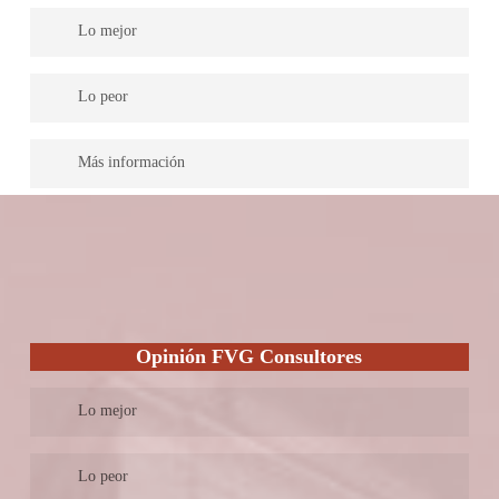
asesoría sobre inversión y financiación mediante la gestión,
Lo mejor
tramitación y estudios sobre formación de empresas. Sin
embargo los costes de honorarios por sus servicios son elevados
En este despacho están disponibles 24/7
comparados a otros despachos.
Lo peor
No incluye información sobre la experiencia laboral de su
Más información
letrado
Se presenta a sí mismo como un despacho de abogados que
ofrecen sus servicios 24/7. Además ofrecen la primera consulta
gratuita y pagos flexibles. Respecto al coste de los honorarios,
mencionan que se ajustan de acuerdo a las circunstancias
económicas de sus clientes. Sin embargo, en su sitio web no
incluyen información sobre la experiencia laboral de su letrado.
Opinión FVG Consultores
Lo mejor
En este despacho trabajan abogados asesores y economistas
Lo peor