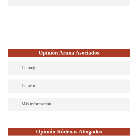
En este despacho trabaja un solo letrado, quién ha ejercido la
abogacía por más de 25 años. En su sitio web, ofrece atención
personalizada y la posibilidad de obtener la primer consulta
gratuita. Además, se ha especializado en el derecho laboral por
medio de un máster en 3 Aspectos de prevención de riesgos.
Opinión Arana Asociados
Lo mejor
Ofrecen servicios en varias ramas del derecho.
Lo peor
Disponen en su página de un enlace para solicitar la información
Más información
y recibir presupuesto, sin embargo, no ofrecen su primera
entrevista de manera gratuita, para evaluación de los casos.
Este es un despacho de abogados laboral Albacete que dominan
varias áreas del derecho. Sus servicios van principalmente
Opinión Ródenas Abogados
dirigidos al emprendimiento de empresas familiares. Incluyen