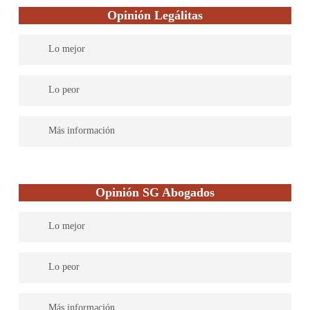
Opinión Legálitas
Lo mejor
Legálitas cuenta con abogados expertos en todas las materias del
Lo peor
Derecho para dar una asistencia legal completa. Su servicio es
efectivo y práctico. Soluciones rápidas y una atención excelente.
Más información
Legaltech española líder en asesoramiento jurídico para familias,
autónomos y pymes. Ayudamos a las personas en su día a día, de
Opinión SG Abogados
una manera sencilla, accesible y eficaz; utilizando tecnología
innovadora para que puedan acceder a un asesoramiento legal de
Lo mejor
calidad, omnicanal, en tiempo real, en cualquier momento y
lugar, anticipándonos a sus problemas y resolviendo un millón
25 años de ejercicio en la abogacía
de consultas cada año, a través de más de 800 abogados y una
Lo peor
red nacional de 277 despachos por toda España.
En este despacho sólo trabaja un abogado
Más información