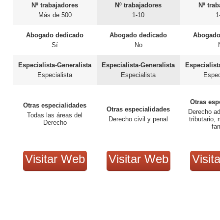
Nº trabajadores
Nº trabajadores
Nº tra
Más de 500
1-10
1
Abogado dedicado
Abogado dedicado
Abogado
Sí
No
Especialista-Generalista
Especialista-Generalista
Especialist
Especialista
Especialista
Espec
Otras esp
Otras especialidades
Otras especialidades
Derecho ad
Todas las áreas del
Derecho civil y penal
tributario,
Derecho
fam
Visitar Web
Visitar Web
Visit