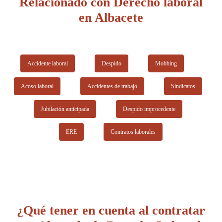
Relacionado con Derecho laboral
laboral y formación académica de los especialistas.
en Albacete
Accidente laboral
Despido
Mobbing
Acoso laboral
Accidentes de trabajo
Sindicatos
Jubilación anticipada
Despido improcedente
ERE
Contratos laborales
¿Qué tener en cuenta al contratar