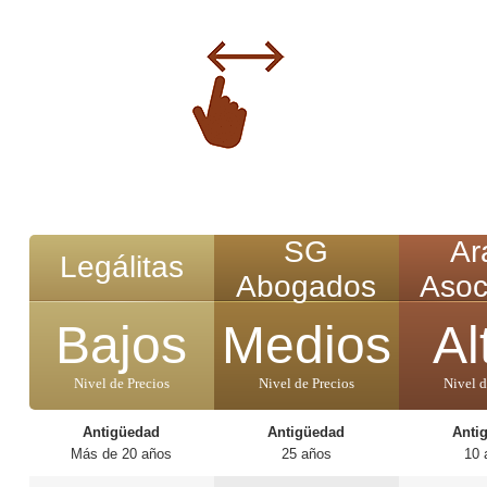
SG
Ar
Legálitas
Abogados
Asoc
Bajos
Medios
Al
Nivel de Precios
Nivel de Precios
Nivel d
Antigüedad
Antigüedad
Anti
Más de 20 años
25 años
10 