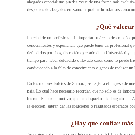
abogados especialistas pueden verse de una forma más exclusiva 
despachos de abogados en Zamora, podrán brindar sus conocimien
¿Qué valorar
La edad de un profesional sin importar su área o desempeño, pu
conocimientos y experiencia que puede tener un profesional que
defendidos por abogado recién egresado de la Universidad ya que
tiempo para haber defendido o llevado casos como lo puede hac
condicionado a la falta de conocimiento o ganas de realizar un
En los mejores bufetes de Zamora, se registra el ingreso de nu
país.
Lo cual hace necesario recordar, que no solo es de import
bueno. Es por tal motivo, que los despachos de abogados en Za
la elección, sabrán dar las soluciones o resultados esperados por
¿Hay que confiar más
Antes que nada, una persona debe sentirse en total confianza y