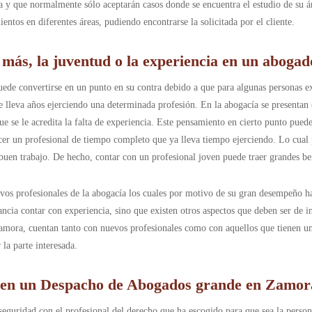
y que normalmente sólo aceptarán casos donde se encuentra el estudio de su área
tos en diferentes áreas, pudiendo encontrarse la solicitada por el cliente.
 más, la juventud o la experiencia en un aboga
ede convertirse en un punto en su contra debido a que para algunas personas exi
 lleva años ejerciendo una determinada profesión. En la abogacía se presentan c
 se le acredita la falta de experiencia. Este pensamiento en cierto punto puede
er un profesional de tiempo completo que ya lleva tiempo ejerciendo. Lo cual p
 buen trabajo. De hecho, contar con un profesional joven puede traer grandes b
evos profesionales de la abogacía los cuales por motivo de su gran desempeño ha
ancia contar con experiencia, sino que existen otros aspectos que deben ser de 
mora, cuentan tanto con nuevos profesionales como con aquellos que tienen un
 la parte interesada.
 en un Despacho de Abogados grande en Zamor
 seguridad con el profesional del derecho que ha escogido para que sea la perso