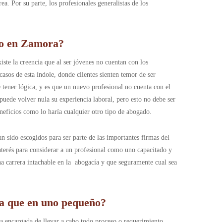
. Por su parte, los profesionales generalistas de los
do en Zamora?
ste la creencia que al ser jóvenes no cuentan con los
asos de esta índole, donde clientes sienten temor de ser
 tener lógica, y es que un nuevo profesional no cuenta con el
uede volver nula su experiencia laboral, pero esto no debe ser
eneficios como lo haría cualquier otro tipo de abogado.
n sido escogidos para ser parte de las importantes firmas del
interés para considerar a un profesional como uno capacitado y
a carrera intachable en la abogacía y que seguramente cual sea
a que en uno pequeño?
na encargada de llevar a cabo todo proceso o requerimiento