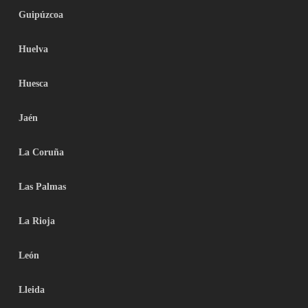
Guipúzcoa
Huelva
Huesca
Jaén
La Coruña
Las Palmas
La Rioja
León
Lleida