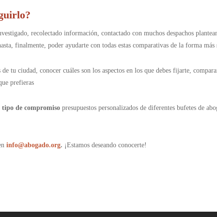
guirlo?
vestigado, recolectado información, contactado con muchos despachos planteand
hasta, finalmente, poder ayudarte con todas estas comparativas de la forma más
de tu ciudad, conocer cuáles son los aspectos en los que debes fijarte, comparar 
que prefieras
n tipo de compromiso
presupuestos personalizados de diferentes bufetes de abog
 en
info@abogado
.org
.
¡Estamos deseando conocerte!