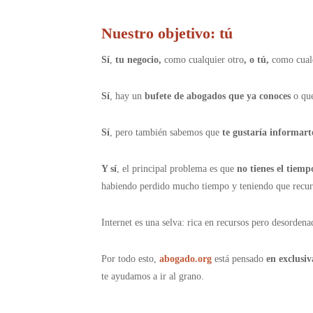
Nuestro objetivo: tú
Sí
,
tu
negocio,
como cualquier otro
, o tú,
como cual
Sí
, hay un
bufete de abogados
que ya conoces
o que
Sí
, pero también sabemos que
te gustaría informar
Y sí
, el principal problema es que
no tienes el tiemp
habiendo perdido mucho tiempo y teniendo que recurri
Internet es una selva: rica en recursos pero desorden
Por todo esto,
abogado.org
está pensado
en exclusiv
te ayudamos a ir al grano.