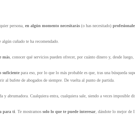
quier persona,
en algún momento necesitarás
(o has necesitado)
profesionale
 algún cuñado te ha recomendado.
te más
, conocer qué servicios pueden ofrecer, por cuánto dinero y, desde luego,
o suficiente
para eso, por lo que lo más probable es que, tras una búsqueda supe
r al bufete de abogados de siempre. De vuelta al punto de partida.
ada y abrumadora. Cualquiera entra, cualquiera sale, siendo a veces imposible d
a para ti
. Te mostramos
solo lo que te puede interesar
, dándote lo mejor de 