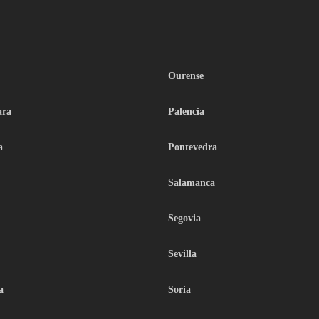
Ourense
ara
Palencia
a
Pontevedra
Salamanca
Segovia
Sevilla
a
Soria