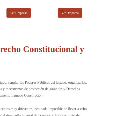
Ver Despacho
Ver Despacho
echo Constitucional y
ado, regular los Poderes Públicos del Estado, organizarlos,
ios y mecanismos de protección de garantías y Derechos
ocumento llamado Constitución.
ceptos muy diferentes, peo nada imposible de llevar a cabo.
 el desarrollo integral de la persona. Este conjunto de