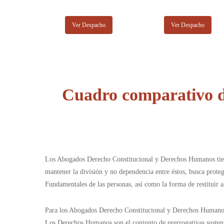
Ver Despacho
Ver Despacho
Cuadro comparativo d
Los Abogados Derecho Constitucional y Derechos Humanos tienen
mantener la división y no dependencia entre éstos, busca prote
Fundamentales de las personas, así como la forma de restituir 
Para los Abogados Derecho Constitucional y Derechos Humanos p
Los Derechos Humanos son el conjunto de prerrogativas sustentad