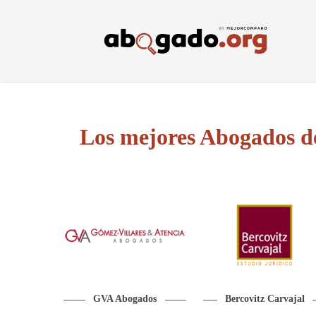
Skip
to
main
content
Los mejores Abogados d
GVA Abogados
Bercovitz Carvajal