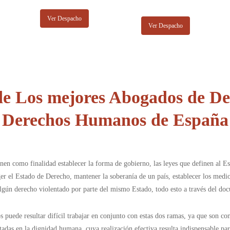
Ver Despacho
Ver Despacho
e Los mejores Abogados de Der
Derechos Humanos de España
 como finalidad establecer la forma de gobierno, las leyes que definen al Est
ger el Estado de Derecho, mantener la soberanía de un país, establecer los med
algún derecho violentado por parte del mismo Estado, todo esto a través del d
uede resultar difícil trabajar en conjunto con estas dos ramas, ya que son con
as en la dignidad humana, cuya realización efectiva resulta indispensable para