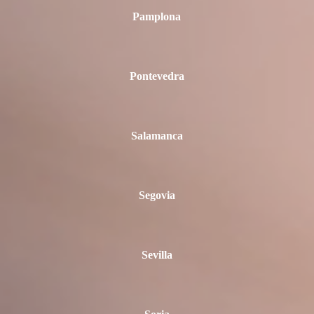
Pamplona
Pontevedra
Salamanca
Segovia
Sevilla