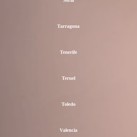
Soria
Tarragona
Tenerife
Teruel
Toledo
Valencia