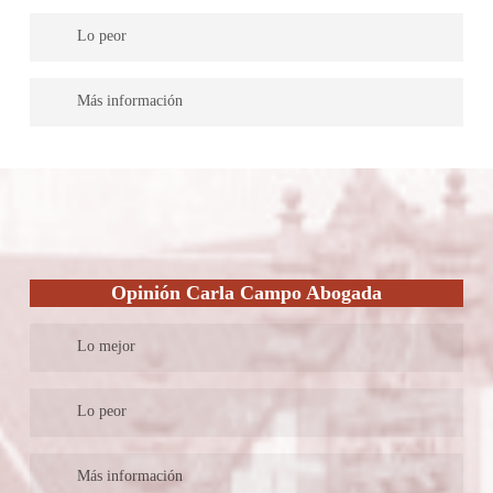
concisa y clara acerca de los derechos del cliente y los
• Un despacho reconocido que presta servicios de asesoramiento
instrumentos que la ley pone a su disposición.
Lo peor
jurídico en todas las áreas del derecho.
• Ofrecen un servicio único y personalizado con los mejores
• No ofrecen abogado dedicado, solo trabajo en equipo y no
Más información
profesionales.
poseen la información del mismo.
• Se especializan en diversas ramas del derecho como lo son el
• Su información sobre el despacho es muy reducida al igual que
Veiguela Lastra Abogados es un despacho reconocido que presta
derecho civil, penal, de familia, mercantil, bancario, laboral,
sus métodos de comunicación que te llevan a solo una cita
servicios de asesoramiento jurídico en todas las áreas del
administrativo y urbanismo y el derecho procesal.
online.
derecho. Están ubicados en Lugo ofrecen un servicio de calidad
• No trabajan con una herramienta que te ayude a saber sobre
y cuentan con más de 40 años de experiencia laboral
cómo son sus rangos de costo.
especializados en derecho procesal, civil, penal, de familia,
mercantil y mucho más.
Opinión Carla Campo Abogada
Lo mejor
• Un despacho multidisciplinario ubicado en Lugo con actuación
Lo peor
en todo el territorio nacional.
• Cuenta con una abogada mediadora especializada en derecho
• No cuenta con personal de trabajo solo se encarga una persona
Más información
laboral, mercantil, familiar, escolar y mucho más.
de todos los trabajos del despacho.