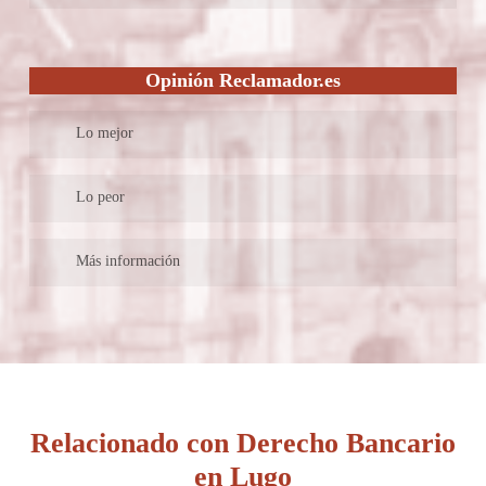
• También es una aboga muy bien formada profesionalmente
• Sus métodos de comunicación con el despacho son muy
Carla Campo Abogada es un despacho multidisciplinario
con cursos en migraciones y extranjería, postgrado en
reducidos estos a solo números telefónica al cual debes realizar
ubicado en Lugo con actuación en todo el territorio nacional, es
mediación, participaciones en master-class y más.
la llamada.
Opinión Reclamador.es
un lugar en el que puede disfrutar del derecho, hablar de temas
• No ofrecen herramientas con las cuales saber de sus métodos
jurídicos, resolver dudas que nos surgen a diario y mucho mas
de trabajo.
Lo mejor
también se especializa en mediación, derecho administrativo y
tributario, derecho penal y civil.
Somos líderes en reclamaciones y gestiones online. Los trámites
Lo peor
legales como deberían ser: fáciles y sin riesgos.
–
Más información
Plataforma de reclamaciones online a éxito: defendemos tus
derechos contra aerolíneas, bancos, ayuntamientos. No esperes
más, ¡Reclama lo que es tuyo!
Relacionado con Derecho Bancario
en Lugo