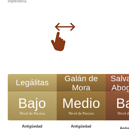
experiencia.
Galán de
Salva
Legálitas
Mora
Abo
Bajo
Medio
B
Nivel de Precios
Nivel de Precios
Nivel d
Antigüedad
Antigüedad
Anti