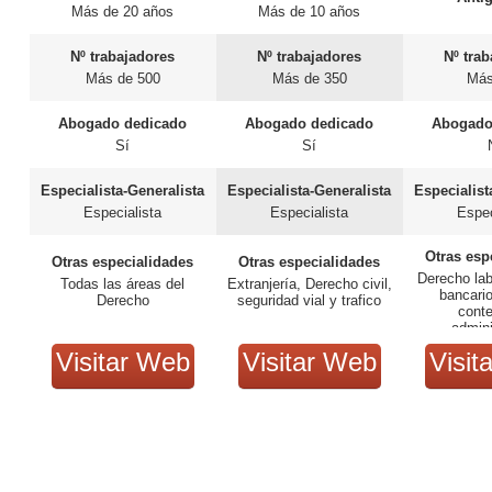
Más de 20 años
Más de 10 años
Nº trabajadores
Nº trabajadores
Nº tra
Más de 500
Más de 350
Más
Abogado dedicado
Abogado dedicado
Abogado
Sí
Sí
Especialista-Generalista
Especialista-Generalista
Especialist
Especialista
Especialista
Espec
Otras esp
Otras especialidades
Otras especialidades
Derecho lab
Todas las áreas del
Extranjería, Derecho civil,
bancari
Derecho
seguridad vial y trafico
cont
admini
Visitar Web
Visitar Web
Visit