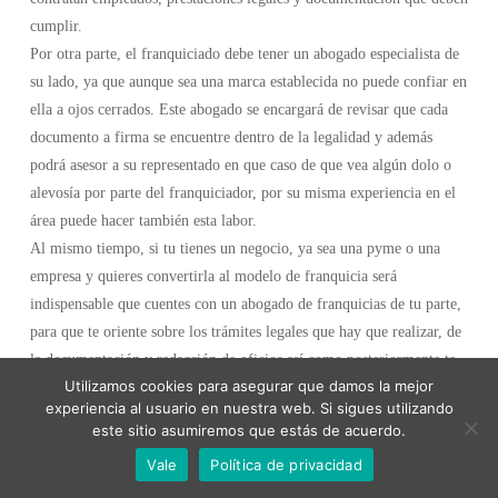
cumplir.
Por otra parte, el franquiciado debe tener un abogado especialista de
su lado, ya que aunque sea una marca establecida no puede confiar en
ella a ojos cerrados. Este abogado se encargará de revisar que cada
documento a firma se encuentre dentro de la legalidad y además
podrá asesor a su representado en que caso de que vea algún dolo o
alevosía por parte del franquiciador, por su misma experiencia en el
área puede hacer también esta labor.
Al mismo tiempo, si tu tienes un negocio, ya sea una pyme o una
empresa y quieres convertirla al modelo de franquicia será
indispensable que cuentes con un abogado de franquicias de tu parte,
para que te oriente sobre los trámites legales que hay que realizar, de
la documentación y redacción de oficios así como posteriormente te
Utilizamos cookies para asegurar que damos la mejor
de toda la asesoría correspondiente para celebrar los contratos con los
experiencia al usuario en nuestra web. Si sigues utilizando
franquiciados.
este sitio asumiremos que estás de acuerdo.
El incumplimiento de la ley en el área mercantil como en otros casos,
Vale
Política de privacidad
puede tener consecuencias graves, como la pérdida de inmuebles,