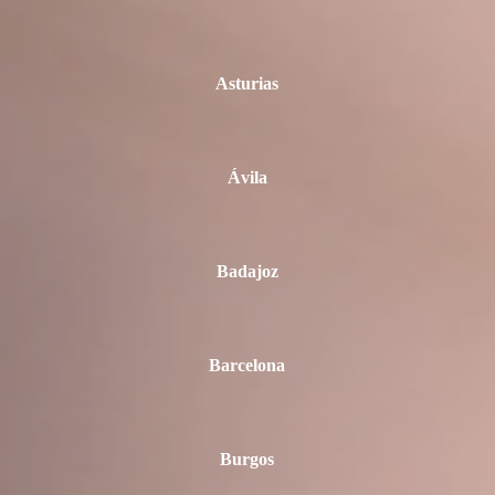
Asturias
Ávila
Badajoz
Barcelona
Burgos