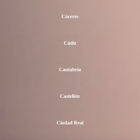
Cáceres
Cádiz
Cantabria
Castellón
Ciudad Real