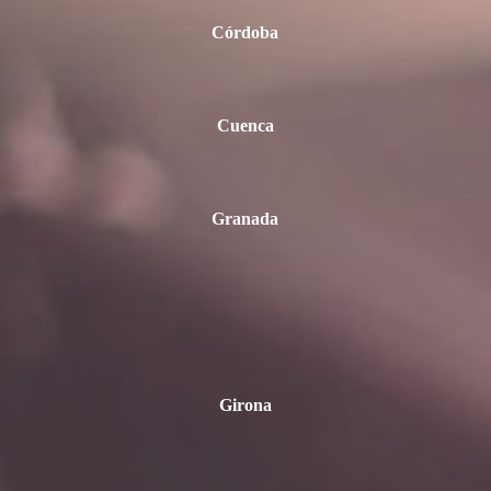
Córdoba
Cuenca
Granada
Girona