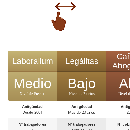
Ca
Laboralium
Legálitas
Abo
Medio
Bajo
A
Nivel de Precios
Nivel de Precios
Nivel d
Antigüedad
Antigüedad
Anti
Desde 2004
Más de 20 años
2
Nº trabajadores
Nº trabajadores
Nº tra