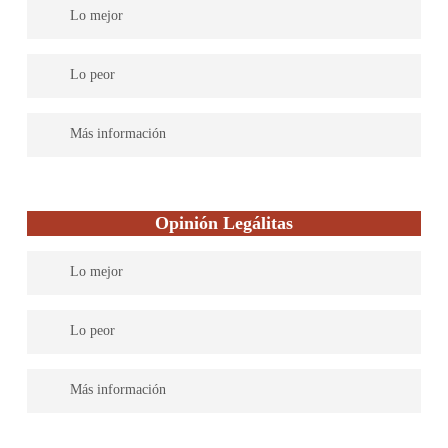
Lo mejor
Son una firma con más de 16 años de experiencia.
Estudian su
Lo peor
asunto de manera objetiva y profesional y le exponen la
viabilidad real del mismo, de manera comprensible y sin rodeos.
Solo ofrecen servicios en materia de Derecho del Trabajo,
Más información
Seguridad Social y Accidentes Laborales
Cualquier persona con un problema laboral considera que su
caso es el más importante. En Laboralium comparten esa
Opinión Legálitas
opinión.
Lo mejor
Legálitas cuenta con abogados expertos en todas las materias del
Lo peor
Derecho para dar una asistencia legal completa. Su servicio es
efectivo y práctico. Soluciones rápidas y una atención excelente.
Más información
Legaltech española líder en asesoramiento jurídico para familias,