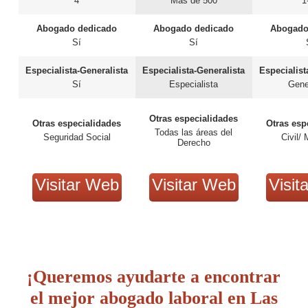
4
Más de 500
1
Abogado dedicado
Abogado dedicado
Abogado
Sí
Sí
Especialista-Generalista
Especialista-Generalista
Especialist
Sí
Especialista
Gene
Otras especialidades
Otras especialidades
Otras esp
Todas las áreas del
Seguridad Social
Civil/ 
Derecho
Visitar Web
Visitar Web
Visit
¡Queremos ayudarte a encontrar
el mejor abogado laboral en Las