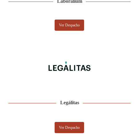
Laboralium
Ver Despacho
Legálitas
Ver Despacho