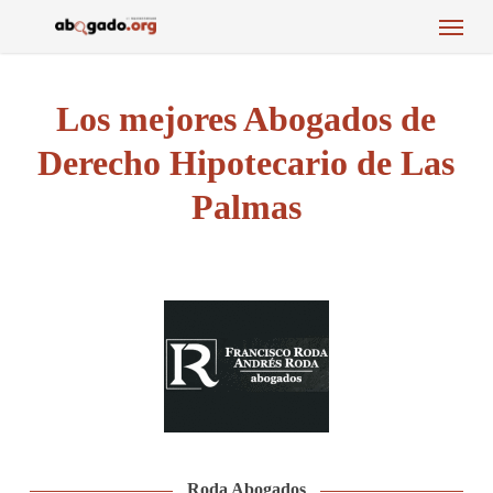
Menu
Skip
to
main
content
Los mejores Abogados de
Derecho Hipotecario de Las
Palmas
Roda Abogados