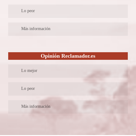
Cuenta con un equipo de abogados bien calificados para atender
Lo peor
las demandas de sus clientes, además de tener un excelente
record de casos ganados.
Sus precios son elevados en comparación con los ofrecidos en el
Más información
mercado.
Es un despacho joven guiado por la innovación. Más de 25.000
clientes lo certifican, con una tasa de más del 99% de casos
Opinión Reclamador.es
ganados con éxito es una firma que cuenta con un equipo de más
de 500 abogados para poder atender más de 100 clientes que
Lo mejor
cada semana contratan sus servicios.
Somos líderes en reclamaciones y gestiones online. Los trámites
Lo peor
legales como deberían ser: fáciles y sin riesgos.
–
Más información
Plataforma de reclamaciones online a éxito: defendemos tus
derechos contra aerolíneas, bancos, ayuntamientos. No esperes
más, ¡Reclama lo que es tuyo!