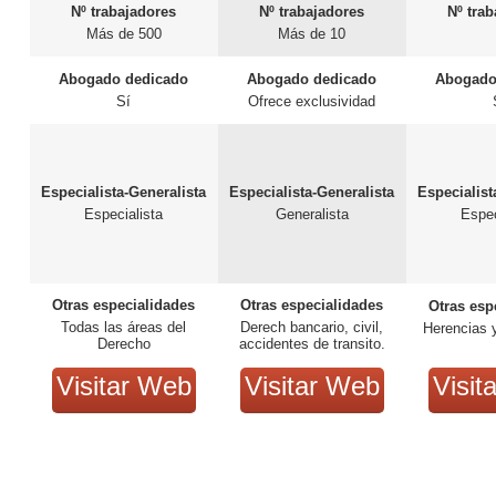
Nº trabajadores
Nº trabajadores
Nº tra
Más de 500
Más de 10
Abogado dedicado
Abogado dedicado
Abogado
Sí
Ofrece exclusividad
Especialista-Generalista
Especialista-Generalista
Especialist
Especialista
Generalista
Espec
Otras especialidades
Otras especialidades
Otras esp
Todas las áreas del
Derech bancario, civil,
Herencias 
Derecho
accidentes de transito.
Visitar Web
Visitar Web
Visit