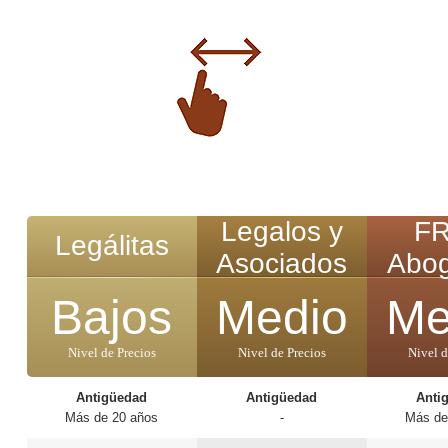
Legalos y
F
Legálitas
Asociados
Abo
Bajos
Medio
Me
Nivel de Precios
Nivel de Precios
Nivel d
Antigüedad
Antigüedad
Anti
Más de 20 años
-
Más de