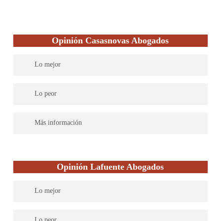
Opinión Casasnovas Abogados
Lo mejor
Cuentan con la colaboración de firmas independientes en áreas
Lo peor
técnicas complementarias para dar una servicio eficiente.
Disponen en su página de un enlace para solicitar la información
Más información
y recibir presupuesto, sin embargo, no ofrecen su primera
entrevista de manera gratuita, para evaluación de los casos.
Son un despacho de abogados considerado multidisciplinar y
multilingüe, centrados en el compromiso de atender las
Opinión Lafuente Abogados
necesidades de los clientes mediante un servicio de calidad y
profesionalismo. También, manejan de forma minuciosa la
Lo mejor
confidencialidad para generar un ambiente o entorno de
confianza entre ellos y los clientes, y así profundizar en sus
Muestran un alto desempeño de casos ganados durante su
valores y filosofía como empresa.
Lo peor