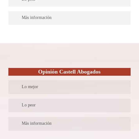
ejercicio.
Muestran en su página web pocos acuerdos favorables ejecutados
Más información
por su parte.
Es un bufete de abogados, que ofrece distintos servicios
jurídicos y es uno de los más longevos en Mallorca; entre sus
servicios, más allá de aquellos que abarcan ramas del derecho,
ofrecen asesoría sobre los contratos de compra, contratos de
arrendamiento, divorcios, tramites sobre las hipotecas y el
incumplimiento contractual.
Opinión Castell Abogados
Lo mejor
Cuentan con distintos profesionales dispuestos a abarcas varias
Lo peor
ramas del derecho.
No cuentan con abogados especialista en derecho mercantil o
Más información
laboral.
Son un despacho de abogados especialistas en el derecho penal,