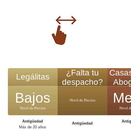
¿Falta tu
Casa
Legálitas
despacho?
Abo
Bajos
Me
Nivel de Precios
Nivel de Precios
Nivel d
Antigüedad
Anti
Antigüedad
Más de 20 años