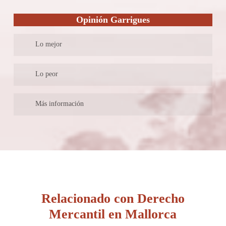
a su vez cuentan con un enlace en su página de acceso directo,
Opinión Garrigues
en el que se puede contactar profesionales de cualquier servicio
jurídico que lo solicite y en distintas provincias, lo que los hace
Lo mejor
funcionar como una interconexión con otros abogados en
distintas partes de España.
Cuentan con una amplia expansión de sus oficinas en distintas
Lo peor
ciudades del mundo.
En su página web se indica quienes son los abogados socios que
Más información
integran el bufete, sin embargo, no es posible conocer su
trayectoria profesional y académica.
Es un despacho de abogados con una amplia red de los mismos
que ofrecen sus servicios en países como Brasil, Estados Unidos,
Chile, China, Marruecos, Portugal, Reino Unido, entre otras. Su
longevidad le ha permitido ganarse la confianza de su clientes, y
a su vez han creado un enlace para la formación de más de 1500
abogados en el mundo.
Relacionado con Derecho
Mercantil en Mallorca