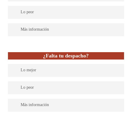
Legálitas cuenta con abogados expertos en todas las materias del
Lo peor
Derecho para dar una asistencia legal completa. Su servicio es
efectivo y práctico. Soluciones rápidas y una atención excelente.
Más información
Legaltech española líder en asesoramiento jurídico para familias,
autónomos y pymes. Ayudamos a las personas en su día a día, de
¿Falta tu despacho?
una manera sencilla, accesible y eficaz; utilizando tecnología
innovadora para que puedan acceder a un asesoramiento legal de
Lo mejor
calidad, omnicanal, en tiempo real, en cualquier momento y
lugar, anticipándonos a sus problemas y resolviendo un millón
de consultas cada año, a través de más de 800 abogados y una
Lo peor
red nacional de 277 despachos por toda España.
Más información