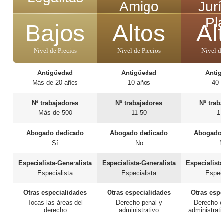
Amigo
Jur
Pl
Bajos
Altos
Al
Nivel de Precios
Nivel de Precios
Nivel d
Antigüedad
Antigüedad
Anti
Más de 20 años
10 años
40
Nº trabajadores
Nº trabajadores
Nº tra
Más de 500
11-50
1
Abogado dedicado
Abogado dedicado
Abogado
Sí
No
Especialista-Generalista
Especialista-Generalista
Especialist
Especialista
Especialista
Espec
Otras especialidades
Otras especialidades
Otras esp
Todas las áreas del
Derecho penal y
Derecho c
derecho
administrativo
administrati