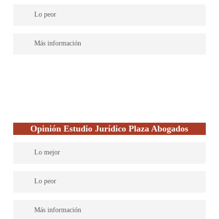
lugar, anticipándonos a sus problemas y resolviendo un millón
Proveen suficiente como información de sus letrados.
de consultas cada año, a través de más de 800 abogados y una
Lo peor
red nacional de 277 despachos por toda España.
No ofrecen ninguna asesoría gratuita.
Más información
En este despacho de abogados ofrecen sus servicios diferentes
letrados especialistas en varias áreas del derecho. Cuentan
también con abogados de otros países, especialmente de China.
Además de los servicios propios de los abogados mercantil en
Salamanca también ofrecen asesoría respecto al derecho
administrativo, penal y civil. En su sitio web proveen suficiente
Opinión Estudio Jurídico Plaza Abogados
información sobre los especialistas.
Lo mejor
Cuenta con una trayectoria de más 40 años ejerciendo la
Lo peor
abogacía
Disponen en su página de un enlace para solicitar la información
Más información
y recibir presupuesto, sin embargo, no ofrecen su primera