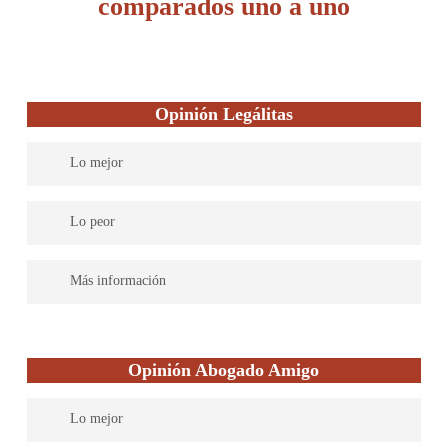
comparados uno a uno
Opinión Legálitas
Lo mejor
Legálitas cuenta con abogados expertos en todas las materias del
Lo peor
Derecho para dar una asistencia legal completa. Su servicio es
efectivo y práctico. Soluciones rápidas y una atención excelente.
Más información
Legaltech española líder en asesoramiento jurídico para familias,
autónomos y pymes. Ayudamos a las personas en su día a día, de
Opinión Abogado Amigo
una manera sencilla, accesible y eficaz; utilizando tecnología
innovadora para que puedan acceder a un asesoramiento legal de
Lo mejor
calidad, omnicanal, en tiempo real, en cualquier momento y