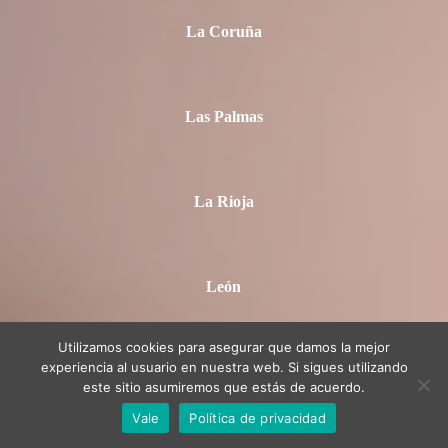
La Coruña
Las Palmas
La Rioja
León
Utilizamos cookies para asegurar que damos la mejor
experiencia al usuario en nuestra web. Si sigues utilizando
Lleida
este sitio asumiremos que estás de acuerdo.
Vale
Política de privacidad