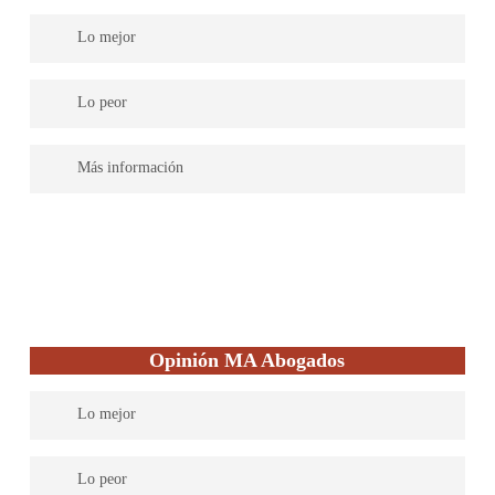
Lo mejor
Son especialistas en Derecho Bancario. Pero pueden ayudarte
Lo peor
con el Derecho fiscal, otra de sus especializaciones.
Siendo abogados expertos en otras áreas principalmente, esto
Más información
puede ser una ventaja o no si estás buscando algo para un caso
de otro tipo dentro del área de Derecho Fiscal.
Puedes contactar con ellos para cualquier consulta a través de un
formulario de la web o a través de teléfono o correo electrónico.
Opinión MA Abogados
Lo mejor
La firma tiene especialistas en cada una de las áreas del derecho
Lo peor
en las que trabaja, de esa forma son capaces de ofrecer un