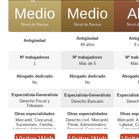
Medio
Medio
A
Nivel de Precios
Nivel de Precios
Nivel d
Antigüedad
Anti
Antigüedad
49 años
9 
Nº trabajadores
Nº trabajadores
Nº tra
1
Más de 5
Más
Abogado dedicado
Abogado dedicado
Abogado
No
No
Especialista-Generalista
Especialista-Generalista
Especialist
Derecho Fiscal y
Derecho Bancario
Derech
Tributario
Otras especialidades
Otras especialidades
Otras esp
Mercantil, Concursal,
Derecho civil, Mercantil,
Mercantil, A
Sucesiones, Familia,
Penal, Administrativo,
Laboral, Civ
Laboral y Administrativo
Procesal, Concurso de
Concursal
acreedores, Tributario y
Inmobilia
Visitar Web
Visitar Web
Visit
Constitucional.
Econ