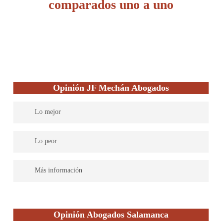
comparados uno a uno
Opinión JF Mechán Abogados
Lo mejor
Su servicio está fundamentalmente orientado a empresas y
Lo peor
autónomos. Acostumbrado a la discreción. Ofrece facilidades de
pago y promete un pago ajustado a las posibilidades de cada
El hecho de que sea un pequeño bufete con solo un abogado lo
Más información
uno. Puedes ponerte en contacto con él a través de la web para
podemos ver como algo no tan positivo, según el caso. Además,
consultas.
tiene diversas áreas de especialización además del Derecho
Puede atender consultas online, presencial o por teléfono. Con él
tributario.
te informarás de todos los procesos que debes seguir en relación
Opinión Abogados Salamanca
a tu caso.