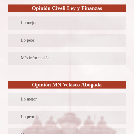
Opinión Civeli Ley y Finanzas
Lo mejor
Tienen un estupendo servicio online, además del servicio
Lo peor
presencial. Además, ofrecen un servicio de asesoría a precios
competentes.
Ofrecen servicio en diversas áreas del derecho, aunque de ello
Más información
no dan demasiada información.
Servicio de asesoría completo online y presencial. Puedes
comunicarte con ellos para consultas y puedes tener una primera
Opinión MN Velasco Abogada
reunión gratuita para evaluar tu caso.
Lo mejor
Entre sus especialidades está el Derecho penal, que engloba
Lo peor
mucha parte del Derecho fiscal. Es un pequeño despacho de
abogados que puede ayudarte con reclamaciones en este sentido.
En su página web se indica quienes son los abogados socios que