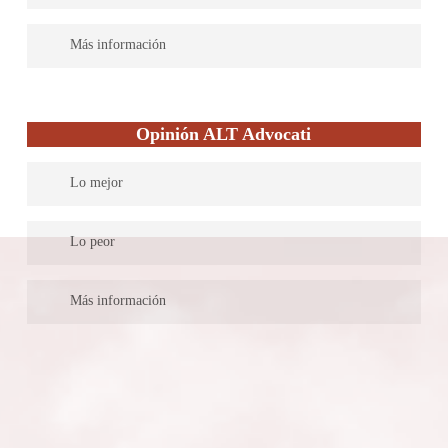
servicio completo de asesoría.
Disponen en su página de un enlace para solicitar la información
Más información
y recibir presupuesto, sin embargo, no ofrecen su primera
entrevista de manera gratuita, para evaluación de los casos.
Poseen 8 sedes en diferentes ciudades españolas. En esas sedes
trabajan más de 80 abogados. De esa forma pueden adaptarse a
Opinión ALT Advocati
las necesidades de cada uno y ofrecer el mejor trato para cada
uno de sus clientes.
Lo mejor
Son especialistas en varias áreas, entre ellas el Derecho fiscal.
Lo peor
Lo más importante es que hacen asesorías en materia fiscal.
No existe un formulario de consulta en la web, pero puedes
Más información
ponerte en comunicación con ellos a través de correo electrónico
o teléfono y hacer todas las consultas que necesitas.
Es muy interesante el blog que tienen sobre noticias recientes
relacionadas con Derecho fiscal y otras áreas a las que se
dedican.