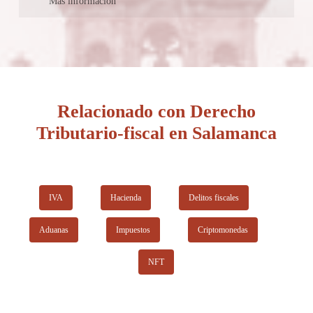
Más información
integran el bufete, sin embargo, no es posible conocer su
trayectoria profesional y académica.
Puedes ponerte en contacto a través de teléfono o correo
electrónico.
Relacionado con Derecho
Tributario-fiscal en Salamanca
IVA
Hacienda
Delitos fiscales
Aduanas
Impuestos
Criptomonedas
NFT