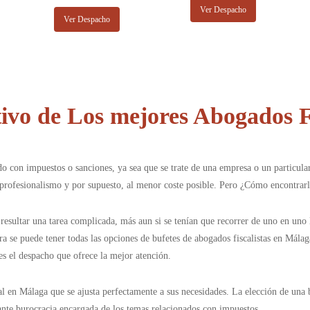
Ver Despacho
Ver Despacho
vo de Los mejores Abogados F
 con impuestos o sanciones, ya sea que se trate de una empresa o un particular
z, profesionalismo y por supuesto, al menor coste posible. Pero ¿Cómo encontrar
sultar una tarea complicada, más aun si se tenían que recorrer de uno en uno l
ora se puede tener todas las opciones de bufetes de abogados fiscalistas en Mála
 es el despacho que ofrece la mejor atención.
l en Málaga que se ajusta perfectamente a sus necesidades. La elección de una b
ante burocracia encargada de los temas relacionados con impuestos.