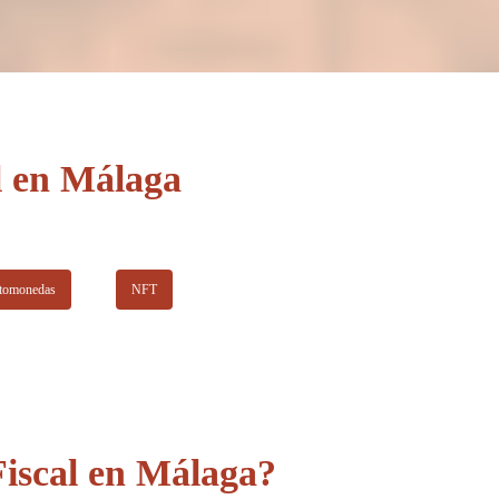
que mantiene su trato personalizado con sus clientes y posee
pueden no ser la mejor opción.
un amplio abanico de servicios en el área fiscal en especial
el área empresarial. Sus principales principios son la
rapidez, transparencia y trabajo en equipo para ofrecer la
mejor asesoría posible a sus clientes.
l en Málaga
ptomonedas
NFT
Fiscal en Málaga?