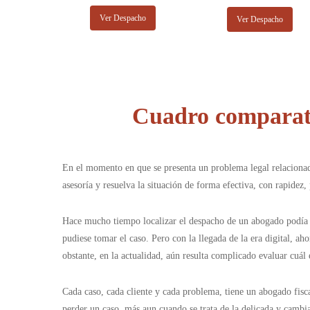
Ver Despacho
Ver Despacho
Cuadro comparati
En el momento en que se presenta un problema legal relacionado
asesoría y resuelva la situación de forma efectiva, con rapide
Hace mucho tiempo localizar el despacho de un abogado podía re
pudiese tomar el caso. Pero con la llegada de la era digital, ah
obstante, en la actualidad, aún resulta complicado evaluar cuál
Cada caso, cada cliente y cada problema, tiene un abogado fisca
perder un caso, más aun cuando se trata de la delicada y cambi