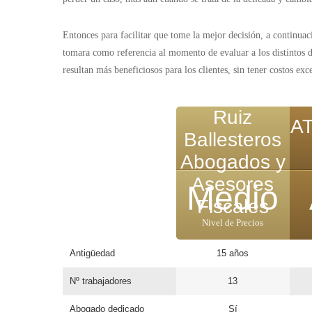
Entonces para facilitar que tome la mejor decisión, a continuac
tomara como referencia al momento de evaluar a los distintos de
resultan más beneficiosos para los clientes, sin tener costos exc
Ruiz
AT
Ballesteros
Abogados y
Asesores
Medio
Fiscales
Nivel de Precios
Antigüedad
15 años
Nº trabajadores
13
Abogado dedicado
Sí