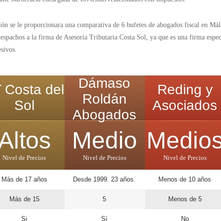
ión se le proporcionara una comparativa de 6 bufetes de abogados fiscal en Mála
spachos a la firma de Asesoría Tributaria Costa Sol, ya que es una firma especi
esivos.
Dámaso
 Costa del
Reding y
Roldán
Sol
Asociados
Abogados
Altos
Medio
Medio
Nivel de Precios
Nivel de Precios
Nivel de Precios
Más de 17 años
Desde 1999. 23 años.
Menos de 10 años
Más de 15
5
Menos de 5
Si
Sí
No