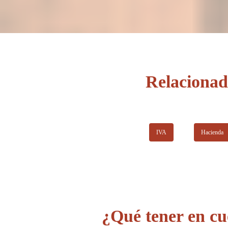
No poseen un servicio especial para empresas.
Los Abogados Tributarios de Costa del Sol conforman una
No prestan sus servicios en varios idiomas.
firma tradicional con más de 17 años de experiencia que
ofrece una atención personalizada tanto a particulares como
a empresas, se especializan en el área fiscal, mercantil y
contable, para ofrecer una atención más completa y la mejor
asesoría posible a sus clientes.
Relacionad
IVA
Hacienda
¿Qué tener en cu