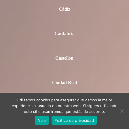
Cádiz
Cantabria
Castellón
Ciudad Real
Utilizamos cookies para asegurar que damos la mejor
experiencia al usuario en nuestra web. Si sigues utilizando
Córdoba
este sitio asumiremos que estás de acuerdo.
Vale
Política de privacidad