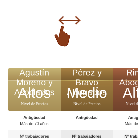
Agustín
Pérez y
Ri
Moreno y
Bravo
Abo
Altos
Medio
Al
Asociados
Abogados
Nivel de Precios
Nivel de Precios
Nivel d
Antigüedad
Antigüedad
Anti
Más de 70 años
-
Más de
Nº trabajadores
Nº trabajadores
Nº tra