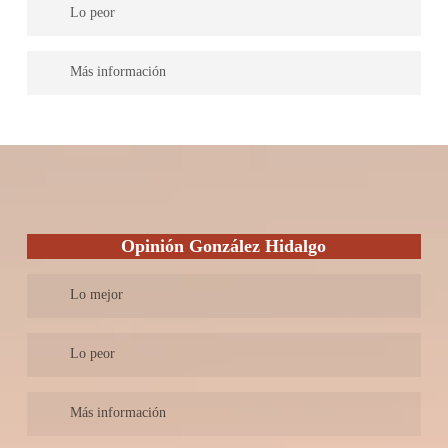
Lo peor
tu expediente las 24 horas
Ofrecen un trato personalizado e individualizado para cada caso.
No ofertan consultas, asesorías o presupuestos gratuitamente.
Más información
Ofrecen un estudio de caso para encontrar la mejor solución al
mejor precio posible.
Uniabogados es una firma creciente que apuesta por las nuevas
Ofrecen un servicio íntegramente en inglés.
tecnologías y el contacto cercano con sus clientes ofreciéndole
mayores comodidades al momento de brindar sus servicios y un
amplio abanico de opciones e información al momento de su
contratación, además de ser una firma especializada en el tema
con un servicio especial tanto para empresas como a
Opinión González Hidalgo
particulares.
Lo mejor
Ofrecen empezar casos, sin cobrar nada, hasta que el cliente
Lo peor
recupere su dinero.
Ofrecen evaluar gratuitamente casos y elaborar un presupuesto
No es una firma particularmente especializada en esta área.
Más información
para que los posibles clientes puedan evaluar si comenzar el
Es una firma en crecimiento y no posee tanta experiencia como
proceso de reclamación.