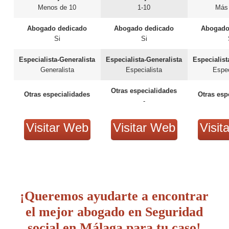
Menos de 10
1-10
Más
Abogado dedicado
Abogado dedicado
Abogado
Si
Si
Especialista-Generalista
Especialista-Generalista
Especialist
Generalista
Especialista
Espec
Otras especialidades
Otras especialidades
Otras esp
-
Visitar Web
Visitar Web
Visit
¡Queremos ayudarte a encontrar
el mejor abogado en Seguridad
social en Málaga para tu caso!