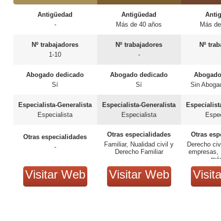
Antigüedad
Antigüedad
Anti
-
Más de 40 años
Más de
Nº trabajadores
Nº trabajadores
Nº tra
1-10
-
Abogado dedicado
Abogado dedicado
Abogado
Sí
Sí
Sin Aboga
Especialista-Generalista
Especialista-Generalista
Especialist
Especialista
Especialista
Espec
Otras especialidades
Otras esp
Otras especialidades
Familiar, Nualidad civil y
Derecho civ
-
Derecho Familiar
empresas, 
mé
Visitar Web
Visitar Web
Visit