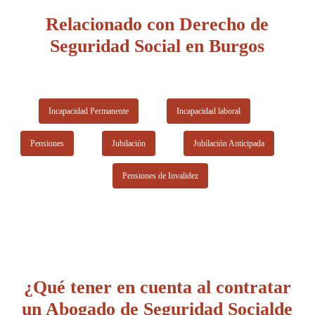
pero Innova Ahogados cuenta con suficiente confianza y
Relacionado con Derecho de
seguridad para empezar cualquier trámite que tenga que ver con
Seguridad Social en Burgos
los derechos familiares, separaciones o divorcios.
Incapacidad Permanente
Incapacidad laboral
Pensiones
Jubilación
Jubilación Anticipada
Pensiones de Invalidez
¿Qué tener en cuenta al contratar
un Abogado de Seguridad Socialde