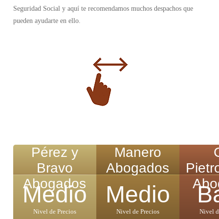
Seguridad Social y aquí te recomendamos muchos despachos que
pueden ayudarte en ello.
Pérez y
Manero
Bravo
Abogados
Pietr
Abogados
Abo
Medio
Medio
B
Nivel de Precios
Nivel de Precios
Nivel d