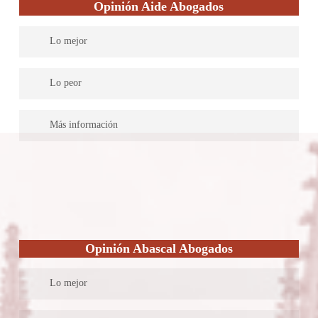
Opinión Aide Abogados
tiene especialidades en ciencias políticas y de la administración,
master en relaciones exteriores y unión europea, profesor en
Lo mejor
grados de ciencias políticas y de la administración UBU y
mucho más.
• Tienen una gran disponibilidad de Lunes a Viernes hasta las
Lo peor
20:00 horas, lo cual es bastante a comparación de otros
despachos.
• No se conoce mucho sobre el equipo de trabajo, solo que
Más información
• Puedes hacer un pago fraccionado de manera fácil, lo cual
trabajan en equipo y estudian todo juntos.
también el despacho lo hace muy transparente.
• Los precios pueden llegar a ser un poco altos debido a la
El despacho de Aide Abogados es uno de los más antiguos,
• Son un equipo de trabajo, pueden ayudarse, aunque también
experiencia que cuentan desde 1997
teniendo más de 20 años de experiencia en el tema importante
puede ser una desventaja.
• Aunque tengan mucha disponibilidad entre Lunes y Viernes, se
de las leyes. Lo cual lo hace suficientemente experimentados
pierde mucho tiempo al no trabajar los Sábados y Domingos.
desde su modelo de trabajo; trabajo en equipo. Este despacho es
un poco generalista, por eso se maneja en trabajo en equipo y no
siendo especialistas.
Opinión Abascal Abogados
Lo mejor
• Tiene un equipo de trabajo muy especializado, no son muchos,