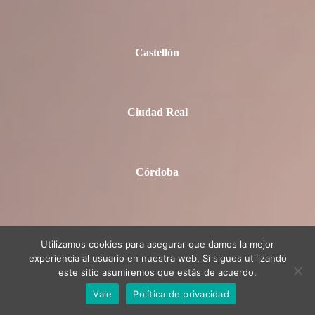
Castellón
Ciudad Real
Córdoba
Cuenca
Utilizamos cookies para asegurar que damos la mejor
experiencia al usuario en nuestra web. Si sigues utilizando
este sitio asumiremos que estás de acuerdo.
Granada
Vale
Política de privacidad