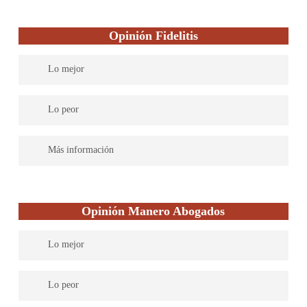
Opinión Fidelitis
Lo mejor
Son líderes en España en tramitación y obtención de pensiones
Lo peor
por incapacidad laboral. Mas de 600 asociaciones de personas
con discapacidad de enfermedades graves les avalan.
Son muy persistentes, y siempre que vean una viabilidad
Más información
mínima,van hasta el final con los casos aunque eso suponga que
no ganen ni un euro.
Son una consultoría jurídica especializada en pensiones de
incapacidad permanente, grado de discapacidad, negligencias
Opinión Manero Abogados
médicas, y accidentes, disponen de sede en toda España incluida
islas, y defienden los derechos legales de los socios de las
Lo mejor
instituciones más prestigiosas que representan a las personas con
enfermedades graves. Han sido galardonados con los premios de
• Cuenta con más de 40 años de experiencia en el despacho,
ley como mejor despacho a nivel nacional en la categoría
Lo peor
incluso 2 generaciones familiar de abogados.
derecho médico sanitario.