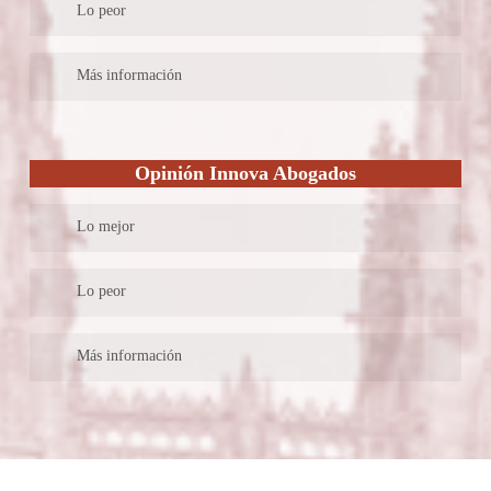
Lo peor
pero si se dedican a casos de gran importancia.
• Cada uno de los abogados tienen más de 15 años de
• Cuando se juntan muchos casos, no pueden cumplir con otros
Más información
experiencia en el despacho y mucho más antes del mismo.
casos lo cual en ocasiones queda “en espera”
• Cuenta con una buena responsabilidad con la sociedad, lo que
• Tienen pocos despachos, debido a su falta de personal, solo se
Abiscal Abogados es uno de los despachos que más se mantiene
otros despachos no tienen.
aseguran de mantenerse en Burgos
en anónimo pero con un servicio realmente increíble. Cuenta
• Cuentan con más servicios que personal, puede ser un
Opinión Innova Abogados
con derecho inmobiliario, laboral, penal, seguro de vehículos,
problema si alguien solicita un caso que tenga un servicio en
mercantil y mucho más. Lo cual son los suficientes y también
específico.
Lo mejor
cuenta con otros importantes como urbanístico, social, derecho
bancario y mucho más.
• Te cuentan cómo va a ser la atención al cliente de tu caso,
Lo peor
importantísimo para saber el proceso.
• Cuentan con un blog muy importante que te mantiene muy al
En su página web se indica quienes son los abogados socios que
Más información
pendiente de lo que puede ser un posible caso.
integran el bufete, sin embargo, no es posible conocer su
• Te ofrecen una información muy importante de la ubicación
trayectoria profesional y académica.
Innova Abogados es un despacho único en Burgos, podremos
del despacho en Burgos.
ver poca información sobre los letreros y la experiencia del
despacho, pero si vamos personalmente podremos encontrar
información muy importante. Lo cual también es importante,