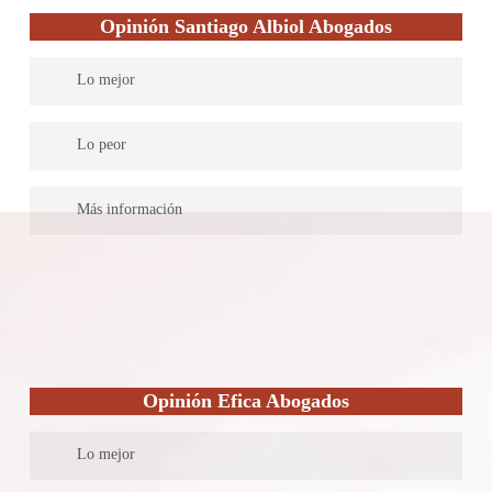
abarcan la redacción de reclamaciones previas en vía
Opinión Santiago Albiol Abogados
administrativa, representación procesal en los Juicios ventilados
ante los Juzgados de lo Social, interposición de demandas de
Lo mejor
reclamaciones de cantidad, bien sea por indemnización laboral y
otros conceptos salariales, recursos ante tribunales superiores,
Ofrece sus servicios para el asesoramiento jurídico a particulares
procedimientos de ejecución, etc.
Lo peor
y empresas, con especialización en la negociación extraprocesal.
No destacan en esta materia indicadores de éxito, ni ofrecen
Más información
planes de financiamientos de sus honorarios profesionales
En materia de seguridad social y del derecho social, los servicios
ofertados en el bufete Santiago Albiol abarcan todo tipo de
reclamaciones ante SMA y Juzgados de lo Social, intervención
en casos de despidos, reclamaciones de salarios, invalidez,
mobbing, así como asuntos relacionados a los derechos
fundamentales de los trabajadores.
Opinión Efica Abogados
Lo mejor