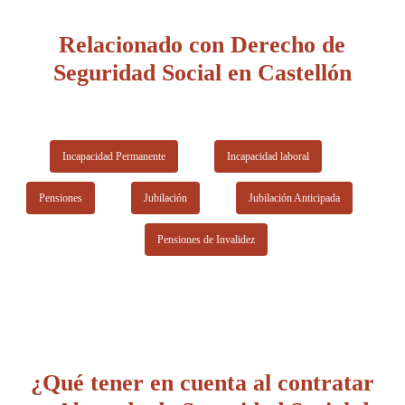
mujer embarazada, incapacidad temporal, incapacidad
permanente, indemnización por accidentes de trabajo,
Relacionado con Derecho de
reclamación de finiquito y de salarios, actuación frente al
Seguridad Social en Castellón
SMAC de Castellón, etc.
Incapacidad Permanente
Incapacidad laboral
Pensiones
Jubilación
Jubilación Anticipada
Pensiones de Invalidez
¿Qué tener en cuenta al contratar