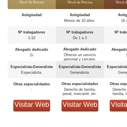
Nivel de Precios
Nivel de Precios
Nivel d
Antigüedad
Antigüedad
Anti
-
Menos de 10 años.
16 
Nº trabajadores
Nº trabajadores
Nº tra
1-10
De 1 a 3
Abogado dedicado
Abogado dedicado
Abogado
Ofrecen un servicio
Sí
personal y cercano.
Especialista-Generalista
Especialista-Generalista
Especialist
Especialista.
Generalista.
Gener
Otras especialidades
Otras esp
Otras especialidades
Derecho de familia,
Derecho 
-
penal, mercantil, etc.
familia, 
Visitar Web
Visitar Web
Visit