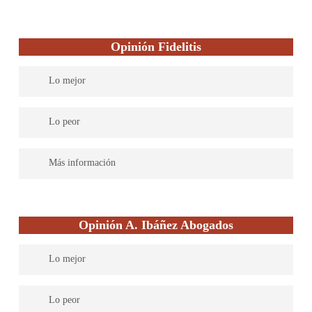
Opinión Fidelitis
Lo mejor
Despacho con gran experiencia y multidisciplinar
Lo peor
–
Más información
Pérez y Bravo destaca como un bufete de abogados versátil,
abarcando diversas especialidades legales para proporcionar un
Opinión A. Ibáñez Abogados
asesoramiento completo en
todas las áreas jurídicas. Su compromiso radica en ofrecer
Lo mejor
asesoría legal eficiente y profesional, con una prioridad clara en
la satisfacción total del cliente. El
El enfoque de atención de los asuntos relacionados al derecho
equipo de abogados de Pérez y Bravo se encuentra disponible
Lo peor
laboral y la seguridad social en este despacho va orientado a la