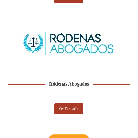
Ródenas Abogados
Ver Despacho