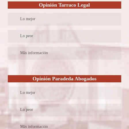
Tienen oficinas en la ciudad de Tarragona y Reus, es posible
Opinión Tarraco Legal
contactar con ellos mediante llamada o correo.
Lo mejor
Cuenta con un equipo multidisciplinar de profesionales
Lo peor
preparados con los conocimientos y experiencia necesarias para
atender todo tipo de casos.
Se trata de un despacho de tipo generalista, por lo que, aunque
Más información
Tienen como su principal prioridad los intereses del cliente.
tienen la capacidad para hacerlo sus servicios no se ven
La creatividad en algo que les define como despacho ya que
enfocados exclusivamente atender casos se seguridad social.
Dentro de su página web cuentan con un blog el cual es
buscan todo tipo de soluciones que den el mejor resultado según
No dan a sus clientes la ventaja de contar con un abogado
actualizado periódicamente con artículos y noticias referentes al
el caso.
exclusivo durante el desarrollo de su caso.
Opinión Paradeda Abogados
derecho que pueden tener información de interés para sus
No ofrece facilidades para realizar el pago de sus honorarios.
posibles clientes.
Lo mejor
Tienen una sede única ubicada en Tarragona, es posible realizar
preguntas básicas mediante un formulario expuesto en su página
Es un despacho especializado en el derecho laboral que tiene una
web.
Lo peor
amplia experiencia en la atención de casos de seguridad social,
al contar con casi 50 años ofreciendo sus servicios en Tarragona
En su página web se indica quienes son los abogados socios que
Más información
se han convertido en un referente.