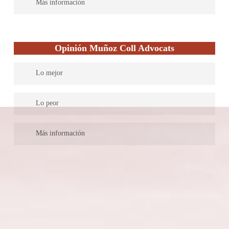
Más información
se adapte a las circunstancias del cliente haciendo del proceso
y recibir presupuesto, sin embargo, no ofrecen su primera
jurídico algo mucho más cómodo y sencillo.
entrevista de manera gratuita, para evaluación de los casos.
Están dispuestos a atender a sus clientes las 24 horas del día en
caso de que sea una emergencia.
Opinión Muñoz Coll Advocats
Ofrecen soluciones innovadoras y hacen uso de la tecnología
para ello.
Lo mejor
Pueden atender en cualquier lugar de España gracias a sus
múltiples oficinas a lo largo del país. incluso se encuentran
Se encuentra especializado en derecho laboral y tiene gran
representados internacionalmente.
Lo peor
experiencia en la atención de asuntos de seguridad social por lo
que tienen a agilidad para ofrecer una solución acertada y
Su página web no tiene una interfaz muy estética, esto habla de
Más información
resolver el asunto de manera rápida.
un mal manejo de la tecnología como herramienta.
Ofrecen una primera cita gratis si el cliente los conoce mediante
No ofrece ningún tipo de plan de pago que haga más sencillo
Las respuestas que ofrecen a sus clientes son siempre
su pagina web, en esta cita puede recibir asesoría básica y un
para el cliente el pago de sus honorarios.
personalizadas.
presupuesto.
No asigna un abogado exclusivo que se encargue del
Se encuentran representados en diferentes redes sociales desde
seguimiento del caso.
las cuales es posible conocer mejor el trabajo del despacho.
Cuentan con muchos artículos publicados en revistas
especializadas en el derecho laboral.