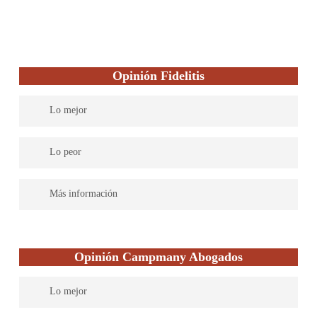
Opinión Fidelitis
Lo mejor
Son líderes en España en tramitación y obtención de pensiones
Lo peor
por incapacidad laboral. Mas de 600 asociaciones de personas
con discapacidad de enfermedades graves les avalan.
Son muy persistentes, y siempre que vean una viabilidad
Más información
mínima,van hasta el final con los casos aunque eso suponga que
no ganen ni un euro.
Son una consultoría jurídica especializada en pensiones de
incapacidad permanente, grado de discapacidad, negligencias
Opinión Campmany Abogados
médicas, y accidentes, disponen de sede en toda España incluida
islas, y defienden los derechos legales de los socios de las
Lo mejor
instituciones más prestigiosas que representan a las personas con
enfermedades graves. Han sido galardonados con los premios de