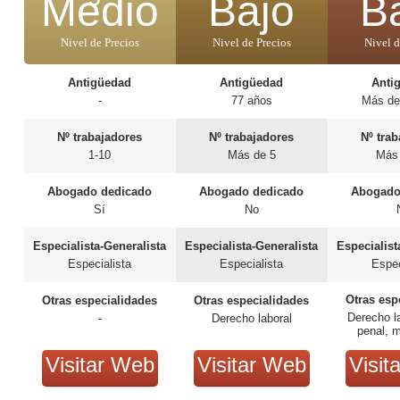
Medio
Bajo
B
Nivel de Precios
Nivel de Precios
Nivel d
Antigüedad
Antigüedad
Anti
-
77 años
Más de
Nº trabajadores
Nº trabajadores
Nº tra
1-10
Más de 5
Más
Abogado dedicado
Abogado dedicado
Abogado
Sí
No
Especialista-Generalista
Especialista-Generalista
Especialist
Especialista
Especialista
Espec
Otras esp
Otras especialidades
Otras especialidades
Derecho la
-
Derecho laboral
penal, m
extr
Visitar Web
Visitar Web
Visit