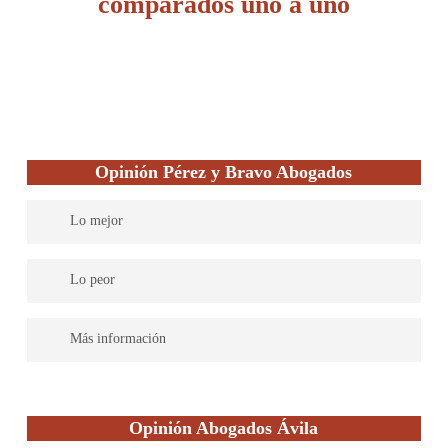
comparados uno a uno
Opinión Pérez y Bravo Abogados
Lo mejor
Despacho con gran experiencia y multidisciplinar
Lo peor
–
Más información
Pérez y Bravo destaca como un bufete de abogados versátil,
abarcando diversas especialidades legales para proporcionar un
Opinión Abogados Ávila
asesoramiento completo en