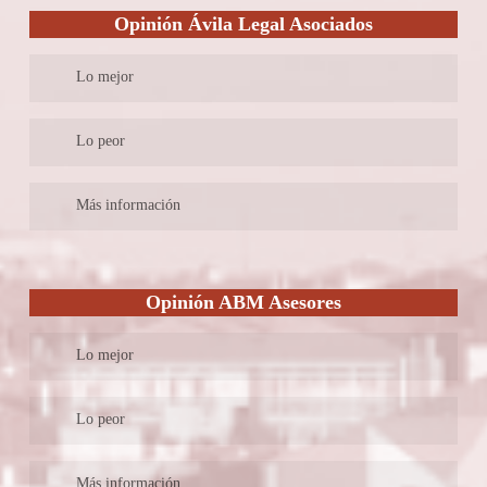
con una sola página.
Opinión Ávila Legal Asociados
Lo mejor
Este despacho tiene unos 25 años de existencia
Lo peor
Sus tarifas son muy elevadas
Más información
Con más de 25 años de experiencia en el ejercicio de la
abogacía, este despacho es de los que más tiempo han ejercido
Opinión ABM Asesores
esta profesión. En su sitio web se provee suficiente información
de los dos letrados que conforman este bufete. Sin embargo, el
Lo mejor
coste de sus honorarios es elevado. No ofrecen la posibilidad de
recibir ninguna consulta gratuita.
Especialista en cuestiones laborales
Lo peor
En su página web se indica quienes son los abogados socios que
Más información