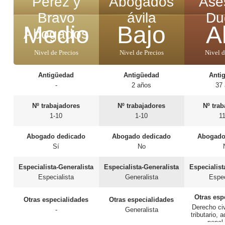
Pérez y
Abogados
Ase
Bravo
ávila
Du
Medio
Bajo
A
Abogados
Nivel de Precios
Nivel de Precios
Nivel d
Antigüedad
Antigüedad
Anti
-
2 años
37
Nº trabajadores
Nº trabajadores
Nº tra
1-10
1-10
1
Abogado dedicado
Abogado dedicado
Abogado
Sí
No
Especialista-Generalista
Especialista-Generalista
Especialist
Especialista
Generalista
Espec
Otras esp
Otras especialidades
Otras especialidades
Derecho civ
-
Generalista
tributario, 
penal,