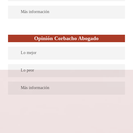
Disponen en su página de un enlace para solicitar la información
Más información
y recibir presupuesto, sin embargo, no ofrecen su primera
entrevista de manera gratuita, para evaluación de los casos.
Con más de treinta y cinco años ejerciendo la abogacía, es uno
de los despachos de mayor tradición. Cuenta con los servicios de
Opinión Corbacho Abogado
más de10 abogados. Sin embargo, no aporta ninguna
información sobre la formación académica de sus letrados.
Lo mejor
Tampoco ofrece ningún tipo de asesoría gratuita, pues sus
servicios son de vanguardia.
Cuenta con 20 años de experiencia
Lo peor
A pesar del tiempo, sigue siendo un despacho generalista
Más información
Es el despacho de un abogado generalista con una trayectoria de
casi 20 años ejerciendo la abogacía. Pese al tiempo, no se ha
especializado en una rama del derecho. Su índice de precios por
concepto de coste de honorarios es de término medio.
Adicionalmente, su sitio web es muy básico, pues sólo cuenta