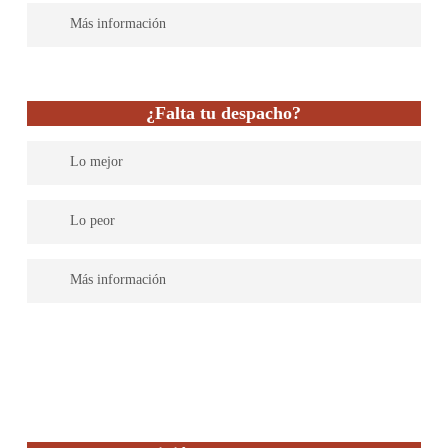
Poca información sobre sus expertos en su web.
Más información
Català Reinón es una firma plenamente comprometida con sus
clientes, honestos y transparentes con los mismos, garantizando
¿Falta tu despacho?
siempre la calidad de sus servicios.
Lo mejor
Lo peor
Más información