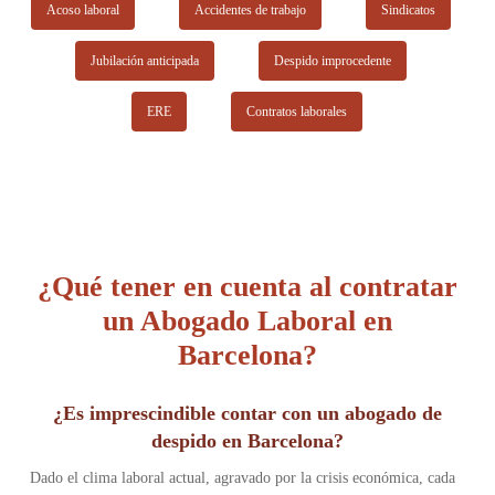
Desde Bach Legal Group queremos transmitir una filosofía de
Acoso laboral
Accidentes de trabajo
Sindicatos
trabajo que logre que el cliente no se considere uno más y que
Jubilación anticipada
Despido improcedente
pueda sentirse acompañado en su proceso en todo momento.
ERE
Contratos laborales
¿Qué tener en cuenta al contratar
un Abogado Laboral en
Barcelona?
¿Es imprescindible contar con un abogado de
despido en Barcelona?
Dado el clima laboral actual, agravado por la crisis económica, cada