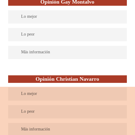
Opinión Gay Montalvo
Lo mejor
Firma con una trayectoria de más de 45 años, ofrece a sus
Lo peor
clientes un equipo multidisciplinar con especialización en las
distintas ramas del derecho y con una amplia trayectoria en
Más información
litigación ante todas las jurisdicciones e instancias tanto a nivel
nacional como internacional.
Los profesionales encargados de las distintas áreas, cuentan con
una cuidada formación y experiencia práctica, lo que permite
Opinión Christian Navarro
dar un servicio profesional, integral, personalizado y de calidad
a nuestros
Lo mejor
clientes.
Sus socios
Albert Forcadell y Christian Navarro son profesores
Lo peor
de derecho laboral en diferentes universidades (UOC, UPF) y
tienen un amplio y profundo conocimiento del derecho laboral.
Solo ofrecen servicios en el ámbito del derecho laboral.
Más información