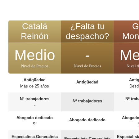
Català
¿Falta tu
G
Reinón
despacho?
Mon
Medio
-
Me
Nivel de Precios
Nivel de Precios
Nivel d
Antigüedad
Anti
Antigüedad
Más de 25 años
Desd
Nº trabajadores
Nº tra
Nº trabajadores
-
Abogado dedicado
Abogado
Abogado dedicado
Sí
Especialista-Generalista
Especialist
Especialista-Generalista