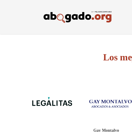
Skip
to
main
content
Los me
Gay Montalvo