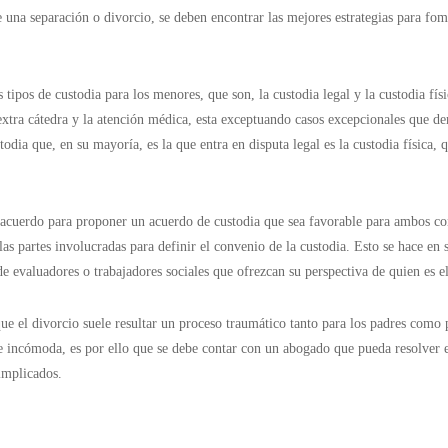
e una separación o divorcio, se deben encontrar las mejores estrategias para fom
 tipos de custodia para los menores, que son, la custodia legal y la custodia físi
s extra cátedra y la atención médica, esta exceptuando casos excepcionales que d
odia que, en su mayoría, es la que entra en disputa legal es la custodia física, 
acuerdo para proponer un acuerdo de custodia que sea favorable para ambos con
 las partes involucradas para definir el convenio de la custodia. Esto se hace e
de evaluadores o trabajadores sociales que ofrezcan su perspectiva de quien es 
e el divorcio suele resultar un proceso traumático tanto para los padres como par
e incómoda, es por ello que se debe contar con un abogado que pueda resolver 
implicados.