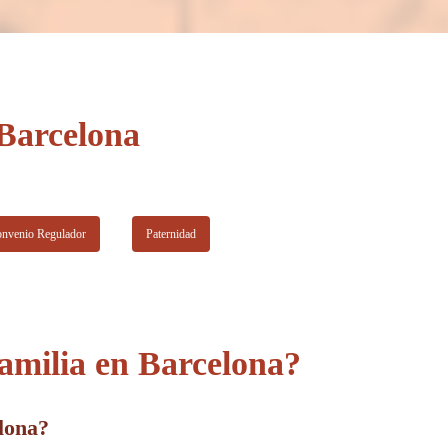
muy clara: ayudar a nuestros clientes.
Lideramos nuestro trabajo como personas antes que como
profesionales de la abogacía con el fin de ofrecer, tanto una
función preventiva como una atención focalizada en las
 Barcelona
necesidades de nuestro cliente. Desde este prisma logramos
un vínculo más cercano y humano con nuestros clientes que
ayuda a la comprensión de su situación personal de una
manera más próxima.
nvenio Regulador
Paternidad
Desde Bach Legal Group queremos transmitir una filosofía
de trabajo que logre que el cliente no se considere uno más y
que pueda sentirse acompañado en su proceso en todo
momento.
amilia en Barcelona?
lona?