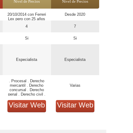
Nivel de Precios
Nivel de Precios
20/10/2014 con Ferreri
Desde 2020
Lex pero con 25 años
de experiencia
4
7
ejerciendo de abogados
con otras sociedades.
Si
Si
Especialista
Especialista
. Procesal . Derecho
mercantil . Derecho
Varias
concursal . Derecho
penal . Derecho civil .
Derecho administrativo .
Visitar Web
Administración de
Visitar Web
empresas . Derecho
laboral