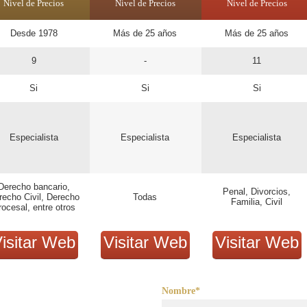
Nivel de Precios
Nivel de Precios
Nivel de Precios
Desde 1978
Más de 25 años
Más de 25 años
9
-
11
Si
Si
Si
Especialista
Especialista
Especialista
Derecho bancario,
Penal, Divorcios,
recho Civil, Derecho
Todas
Familia, Civil
rocesal, entre otros
isitar Web
Visitar Web
Visitar Web
Nombre*