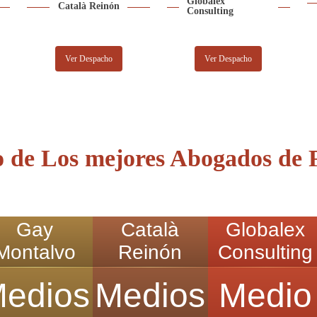
Globalex
Català Reinón
Consulting
Ver Despacho
Ver Despacho
 de Los mejores Abogados de F
Gay
Català
Globalex
Montalvo
Reinón
Consulting
edios
Medios
Medio