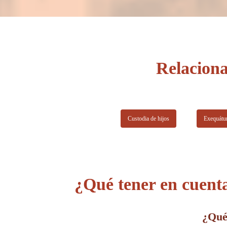
70 años en el ejercicio de la profesión, con miles de clientes
satisfechos a lo largo del tiempo. Su compromiso es ejercer
la mejor defensa para sus clientes. Lo consiguen a través de
su experiencia, un trato personalizado, disponibilidad total y
un gran equipo de profesionales.
Relaciona
Custodia de hijos
Exequátu
¿Qué tener en cuent
¿Qué