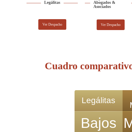
Legálitas
Abogados &
Asociados
Ver Despacho
Ver Despacho
Cuadro comparativo
Legálitas
Bajos
M