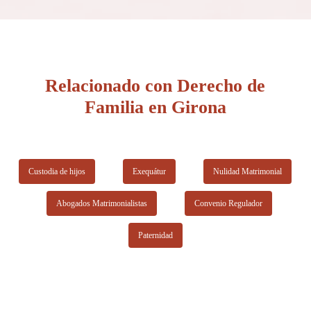
a parte de la atención de accidentes de tráfico, entre los cuales
portal web.
destacan sus especialidades en derecho civil, extranjería, derecho
laboral y divorcios. En su portal web se pueden consultar
fácilmente cualquiera de las especialidades y también hay
números y correos de contacto en caso de querer hacer mayores
Relacionado con Derecho de
consultas.
Familia en Girona
Custodia de hijos
Exequátur
Nulidad Matrimonial
Abogados Matrimonialistas
Convenio Regulador
Paternidad