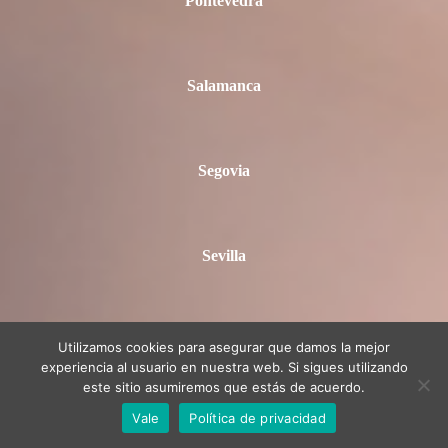
Pontevedra
Salamanca
Segovia
Sevilla
Soria
Utilizamos cookies para asegurar que damos la mejor
experiencia al usuario en nuestra web. Si sigues utilizando
este sitio asumiremos que estás de acuerdo.
Vale
Política de privacidad
Tarragona