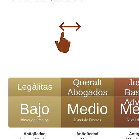
Queralt
Jo
Legálitas
Abogados
Bas
Adv
Bajo
Medio
Me
Nivel de Precios
Nivel de Precios
Nivel d
Antigüedad
Antigüedad
Anti