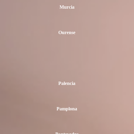
Murcia
Ourense
Palencia
Pamplona