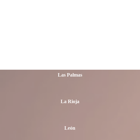
Jaén
La Coruña
Las Palmas
La Rioja
León