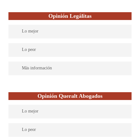
Opinión Legálitas
Lo mejor
Legálitas cuenta con abogados expertos en todas las materias del
Lo peor
Derecho para dar una asistencia legal completa. Su servicio es
efectivo y práctico. Soluciones rápidas y una atención excelente.
Más información
Legaltech española líder en asesoramiento jurídico para familias,
autónomos y pymes. Ayudamos a las personas en su día a día, de
Opinión Queralt Abogados
una manera sencilla, accesible y eficaz; utilizando tecnología
innovadora para que puedan acceder a un asesoramiento legal de
Lo mejor
calidad, omnicanal, en tiempo real, en cualquier momento y
lugar, anticipándonos a sus problemas y resolviendo un millón
Un despacho especializado en derecho de familia, en el que
de consultas cada año, a través de más de 800 abogados y una
Lo peor
prima el trato humano, y en el que su titular además tiene una
red nacional de 277 despachos por toda España.