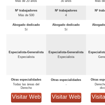
Más de 20 años
30 años
Más de
Nº trabajadores
Nº trabajadores
Nº tra
Más de 500
4
Abogado dedicado
Abogado dedicado
Abogado
Sí
Sí
Especialista-Generalista
Especialista-Generalista
Especialist
Especialista
Especialista
Gene
Otras especialidades
Otras esp
Otras especialidades
Todas las áreas del
Derech
-
Derecho
div
Visitar Web
Visitar Web
Visit