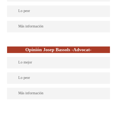
Estamos deseando conocerlo
Lo peor
Más información
Opinión Josep Bassols -Advocat-
Lo mejor
Larga experiencia en temas judiciales, trato directo y personal,
Lo peor
se adapta a las necesidades de los clientes a fin de obtener el
mejor resultado para ellos.
Al trabajar por cuenta propia y no contar con infraestructura
Más información
laboral en el despacho la atención al cliente puede no ser la
esperada.
Abogado con despacho en Girona y más de 20 años de
experiencia ofrece servicios legales en temas de divorcios,