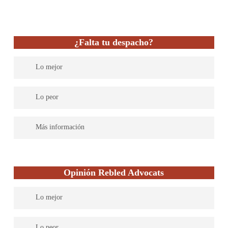
separaciones y familia en general además sus servicios se
orientan también al ámbito penal de la violencia doméstica y
otros delitos.
¿Falta tu despacho?
Lo mejor
Lo peor
Más información
Opinión Rebled Advocats
Lo mejor
El bufete de Abogados Penal Rebled Advocats es una firma de
Lo peor