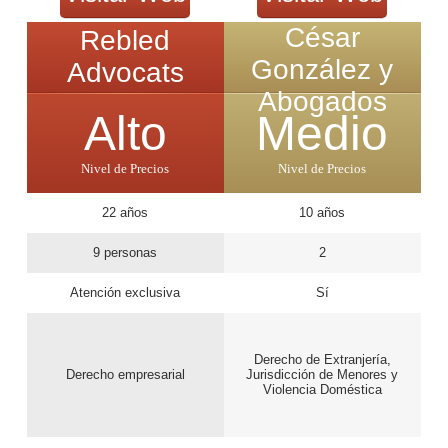
César
Rebled
González y
Advocats
Abogados
Alto
Medio
Nivel de Precios
Nivel de Precios
22 años
10 años
9 personas
2
Atención exclusiva
Sí
Derecho de Extranjería,
Derecho empresarial
Jurisdicción de Menores y
Violencia Doméstica