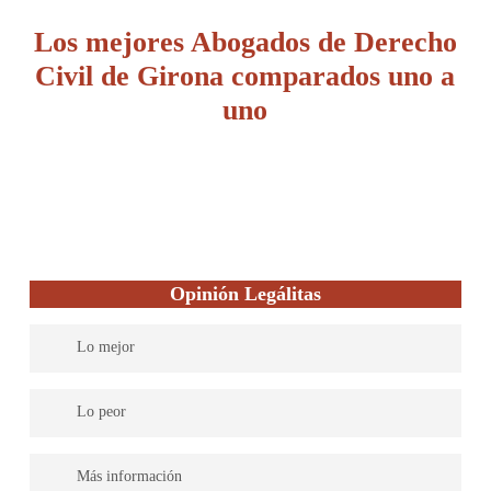
Los mejores Abogados de Derecho
Civil de Girona comparados uno a
uno
Opinión Legálitas
Lo mejor
Legálitas cuenta con abogados expertos en todas las materias del
Lo peor
Derecho para dar una asistencia legal completa. Su servicio es
efectivo y práctico. Soluciones rápidas y una atención excelente.
Más información