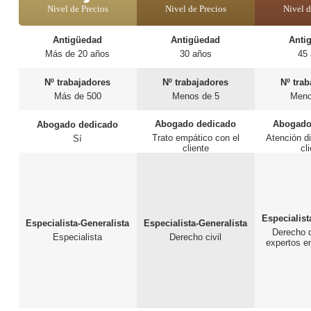
Nivel de Precios
Nivel de Precios
Nivel d
Antigüedad
Antigüedad
Anti
Más de 20 años
30 años
45
Nº trabajadores
Nº trabajadores
Nº tra
Más de 500
Menos de 5
Meno
Abogado dedicado
Abogado
Abogado dedicado
Trato empático con el
Atención d
Sí
cliente
cl
Especialist
Especialista-Generalista
Especialista-Generalista
Derecho d
Especialista
Derecho civil
expertos e