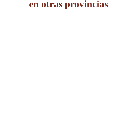
en otras provincias
Álava
Albacete
Alicante
Almería