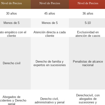
Nivel de Precios
Nivel de Precios
Nivel de Precios
30 años
45 años
36 años
Menos de 5
Menos de 5
5-10
ato empático con el
Atención directa a cada
Exclusividad en
cliente
cliente
atención de casos
Derecho de familia y
Penalistas de alcance
Derecho civil
expertos en sucesiones
nacional
Derechocivil, con
Abogados de
Derecho civil,
abogados de
cidentes y Derecho
administrativo y penal
sucesiones y
penal