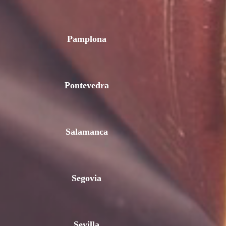
Pamplona
Pontevedra
Salamanca
Segovia
Sevilla