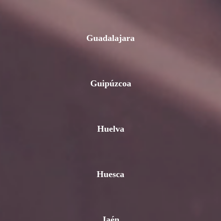
Guadalajara
Guipúzcoa
Huelva
Huesca
Jaén