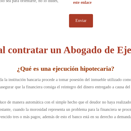
olo sea para orientarte, no lo dudes,
este enlace
al contratar un Abogado de Eje
¿
Qué es una ejecución hipotecaria
?
 la institución bancaria procede a tomar posesión del inmueble utilizado como 
asegurar que la financiera consiga el reintegro del dinero entregado a causa d
oduce de manera automática con el simple hecho que el deudor no haya realizad
stante, cuando la morosidad representa un problema para la financiera se proce
encido tres o más pagos; además de esto el banco está en su derecho a demand