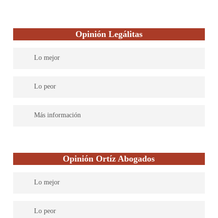
Opinión Legálitas
Lo mejor
Legálitas cuenta con abogados expertos en todas las materias del
Lo peor
Derecho para dar una asistencia legal completa. Su servicio es
efectivo y práctico. Soluciones rápidas y una atención excelente.
Más información
Legaltech española líder en asesoramiento jurídico para familias,
autónomos y pymes. Ayudamos a las personas en su día a día, de
Opinión Ortíz Abogados
una manera sencilla, accesible y eficaz; utilizando tecnología
innovadora para que puedan acceder a un asesoramiento legal de
Lo mejor
calidad, omnicanal, en tiempo real, en cualquier momento y
lugar, anticipándonos a sus problemas y resolviendo un millón
Para la atención y orientación de la multiplicidad de materias
de consultas cada año, a través de más de 800 abogados y una
Lo peor
que trabaja este escritorio de abogados, poseen un nutrido