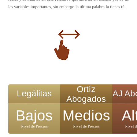
las variables importantes, sin embargo la última palabra la tienes tú.
Ortíz
Legálitas
AJ Ab
Abogados
Bajos
Medios
Al
Nivel de Precios
Nivel de Precios
Nivel d