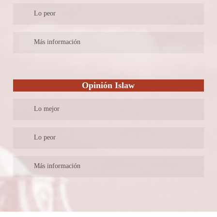
Somos líderes en reclamaciones y gestiones online. Los trámites
Lo peor
legales como deberían ser: fáciles y sin riesgos
–
Más información
Plataforma de reclamaciones online a éxito: defendemos tus
derechos contra aerolíneas, bancos, ayuntamientos. No esperes
Opinión Islaw
más, ¡Reclama lo que es tuyo!
Lo mejor
Esta firma tiene un enfoque internacional, prestando sus
Lo peor
servicios en diversos idiomas como el español, inglés, francés,
alemán , italiano y portugués, con una muy amplia variedad de
En su página web se indica quienes son los abogados socios que
Más información
materias de atención, altamente especializadas como las atinentes
integran el bufete, sin embargo, no es posible conocer su
al derecho marítimo y contrataciones internacionales, contando
trayectoria profesional y académica.
Goza esta gran firma de abogados, de un reconocido prestigio,
para ello, con un nutrido equipo de trabajo con reconocida
ganado por años de experiencia y representando a casos de
experiencia y trayectoria.
connotación como por ejemplo el reseñado en sus noticias,