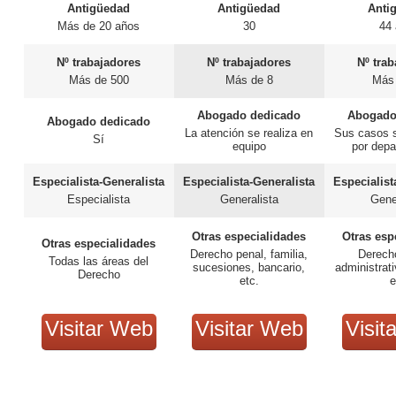
Antigüedad
Antigüedad
Anti
Más de 20 años
30
44
Nº trabajadores
Nº trabajadores
Nº tra
Más de 500
Más de 8
Más
Abogado dedicado
Abogado
Abogado dedicado
La atención se realiza en
Sus casos 
Sí
equipo
por dep
Especialista-Generalista
Especialista-Generalista
Especialist
Especialista
Generalista
Gene
Otras especialidades
Otras esp
Otras especialidades
Derecho penal, familia,
Derecho
Todas las áreas del
sucesiones, bancario,
administrati
Derecho
etc.
e
Visitar Web
Visitar Web
Visit