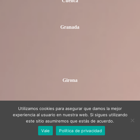
Cuenca
Granada
Girona
Guadalajara
Utilizamos cookies para asegurar que damos la mejor
experiencia al usuario en nuestra web. Si sigues utilizando
este sitio asumiremos que estás de acuerdo.
Vale
Política de privacidad
Guipúzcoa