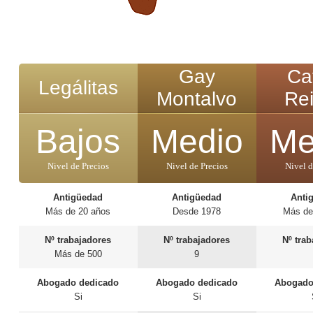
Gay
Ca
Legálitas
Montalvo
Re
Bajos
Medio
Me
Nivel de Precios
Nivel de Precios
Nivel d
Antigüedad
Antigüedad
Anti
Más de 20 años
Desde 1978
Más de
Nº trabajadores
Nº trabajadores
Nº tra
Más de 500
9
Abogado dedicado
Abogado dedicado
Abogado
Si
Si