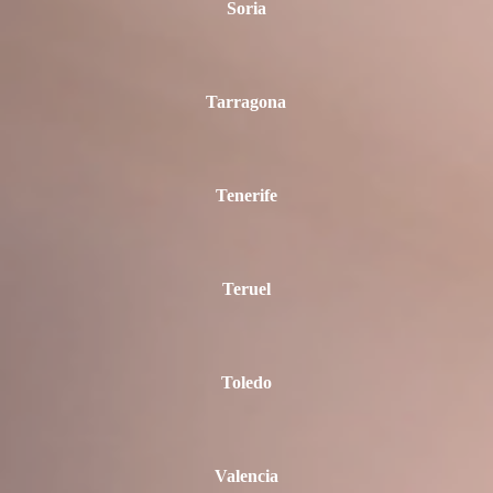
Soria
Tarragona
Tenerife
Teruel
Toledo
Valencia