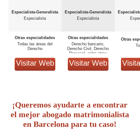
Especialista-Generalista
Especialista-Generalista
Especialist
Especialista
Especialista
Espec
Otras especialidades
Otras especialidades
Otras esp
Todas las áreas del
Derecho bancario,
T
Derecho
Derecho Civil, Derecho
Procesal, entre otros
Visitar Web
Visitar Web
Visit
¡Queremos ayudarte a encontrar
el mejor abogado matrimonialista
en Barcelona para tu caso!