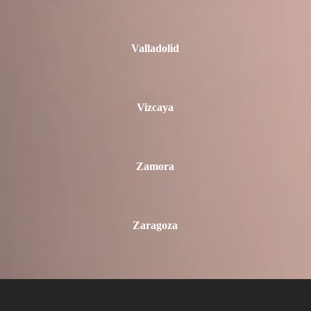
Valladolid
Vizcaya
Zamora
Zaragoza