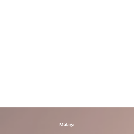
León
Lleida
Lugo
Madrid
Málaga