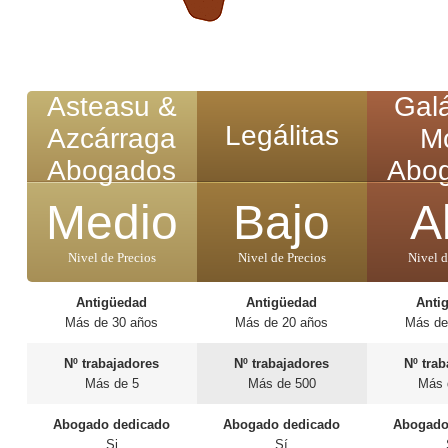
Asteasu &
Gal
Legálitas
Azcárraga
M
Abogados
Abo
Medio
Bajo
A
Nivel de Precios
Nivel de Precios
Nivel d
Antigüedad
Antigüedad
Anti
Más de 30 años
Más de 20 años
Más de
Nº trabajadores
Nº trabajadores
Nº tra
Más de 5
Más de 500
Más 
Abogado dedicado
Abogado dedicado
Abogado
Si
Sí