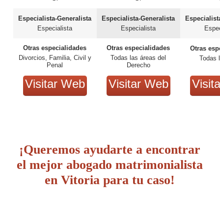
Especialista-Generalista
Especialista-Generalista
Especialist
Especialista
Especialista
Espec
Otras especialidades
Otras especialidades
Otras esp
Divorcios, Familia, Civil y
Todas las áreas del
Todas 
Penal
Derecho
Visitar Web
Visitar Web
Visit
¡Queremos ayudarte a encontrar
el mejor abogado matrimonialista
en Vitoria para tu caso!