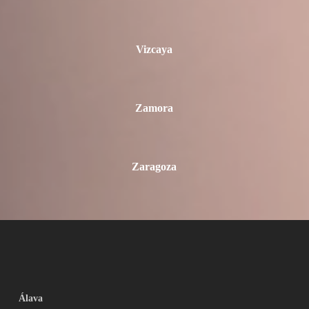
Vizcaya
Zamora
Zaragoza
Álava