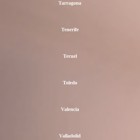
Tarragona
Tenerife
Teruel
Toledo
Valencia
Valladolid