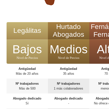
Hurtado
Ferná
Legálitas
Abogados
Fern
Bajos
Medios
Al
Nivel de Precios
Nivel de Precios
Nivel d
Antigüedad
Antigüedad
Anti
Más de 20 años
35 años
70
Nº trabajadores
Nº trabajadores
Nº tra
Más de 500
1 más colaboradores
meno
Abogado dedicado
Abogado dedicado
Abogado
Sí
-
No ofrece 