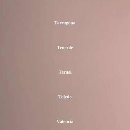
Tarragona
Tenerife
Teruel
Toledo
Valencia