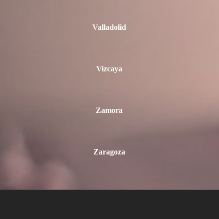
Valladolid
Vizcaya
Zamora
Zaragoza