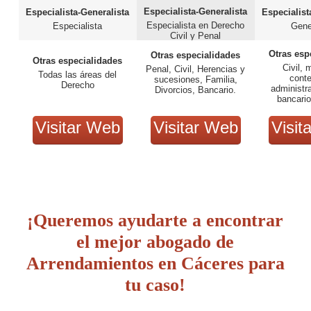
Especialista-Generalista
Especialista-Generalista
Especialist
Especialista en Derecho
Especialista
Gene
Civil y Penal
Otras esp
Otras especialidades
Otras especialidades
Civil, 
Penal, Civil, Herencias y
Todas las áreas del
cont
sucesiones, Familia,
Derecho
administra
Divorcios, Bancario.
bancario
Visitar Web
Visitar Web
Visit
¡Queremos ayudarte a encontrar
el mejor abogado de
Arrendamientos en Cáceres para
tu caso!