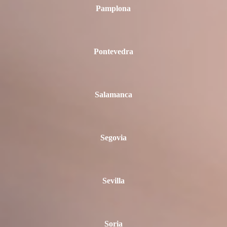
Pamplona
Pontevedra
Salamanca
Segovia
Sevilla
Soria