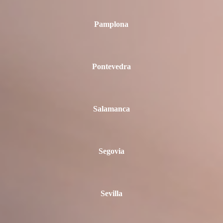
Pamplona
Pontevedra
Salamanca
Segovia
Sevilla