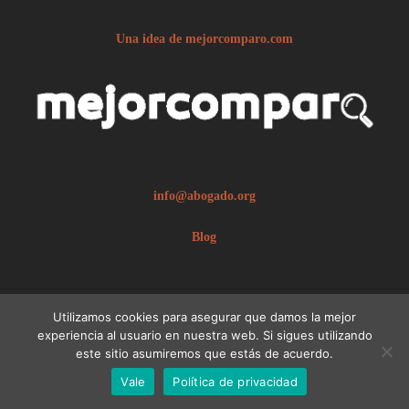
Una idea de mejorcomparo.com
info@abogado.org
Blog
Utilizamos cookies para asegurar que damos la mejor
experiencia al usuario en nuestra web. Si sigues utilizando
este sitio asumiremos que estás de acuerdo.
© 2026 abogado.org.
Aviso legal
Vale
Política de privacidad