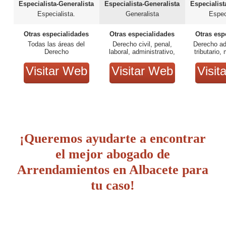
Especialista-Generalista
Especialista-Generalista
Especialist
Especialista.
Generalista
Espec
Otras especialidades
Otras especialidades
Otras esp
Todas las áreas del
Derecho civil, penal,
Derecho ad
Derecho
laboral, administrativo,
tributario,
tributario, bancario
fam
Visitar Web
Visitar Web
Visit
¡Queremos ayudarte a encontrar
el mejor abogado de
Arrendamientos en Albacete para
tu caso!