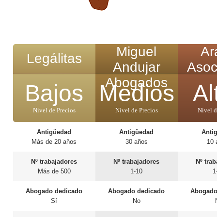
Miguel
Ar
Legálitas
Andujar
Asoc
Abogados
Bajos
Medios
Al
Nivel de Precios
Nivel de Precios
Nivel d
Antigüedad
Antigüedad
Anti
Más de 20 años
30 años
10 
Nº trabajadores
Nº trabajadores
Nº tra
Más de 500
1-10
1
Abogado dedicado
Abogado dedicado
Abogado
Sí
No