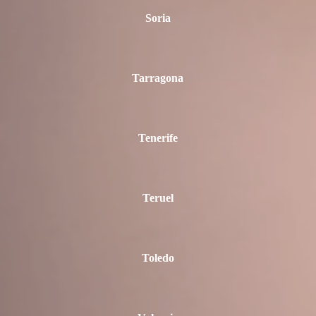
Soria
Tarragona
Tenerife
Teruel
Toledo