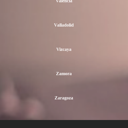
Valencia
Valladolid
Vizcaya
Zamora
Zaragoza