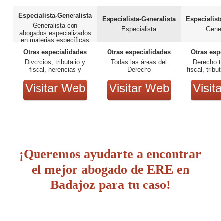
Especialista-Generalista
Especialista-Generalista
Especialist
Generalista con
Especialista
Gener
abogados especializados
en materias específicas
Otras especialidades
Otras especialidades
Otras esp
Divorcios, tributario y
Todas las áreas del
Derecho t
fiscal, herencias y
Derecho
fiscal, tribu
sucesiones, y accidentes
de tráfico
Visitar Web
Visitar Web
Visit
¡Queremos ayudarte a encontrar
el mejor abogado de ERE en
Badajoz para tu caso!