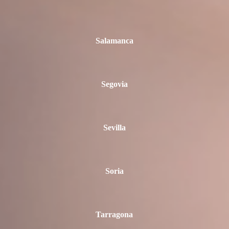
Salamanca
Segovia
Sevilla
Soria
Tarragona