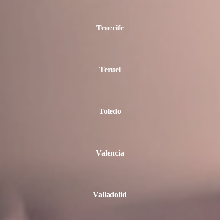
Tenerife
Teruel
Toledo
Valencia
Valladolid