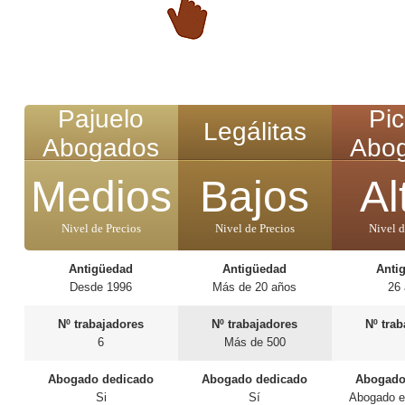
Pajuelo
Pi
Legálitas
Abogados
Abo
Medios
Bajos
Al
Nivel de Precios
Nivel de Precios
Nivel d
Antigüedad
Antigüedad
Anti
Desde 1996
Más de 20 años
26
Nº trabajadores
Nº trabajadores
Nº tra
6
Más de 500
Abogado dedicado
Abogado dedicado
Abogado
Si
Sí
Abogado e