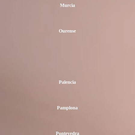
Murcia
Ourense
Palencia
Pamplona
Pontevedra