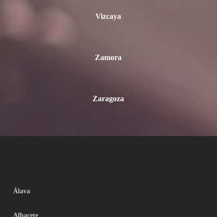
Vizcaya
Zamora
Zaragoza
Álava
Albacete