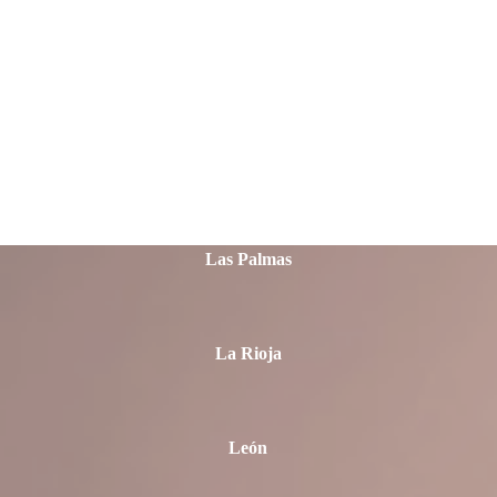
Jaén
La Coruña
Las Palmas
La Rioja
León