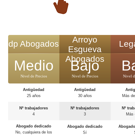
Arroyo
dp Abogados
Legá
Esgueva
Abogados
Medio
Bajo
B
Nivel de Precios
Nivel de Precios
Nivel d
Antigüedad
Antigüedad
Anti
25 años
30 años
Más de
Nº trabajadores
Nº trabajadores
Nº tra
4
3
Más 
Abogado dedicado
Abogado dedicado
Abogado
No, cualquiera de los
Sí