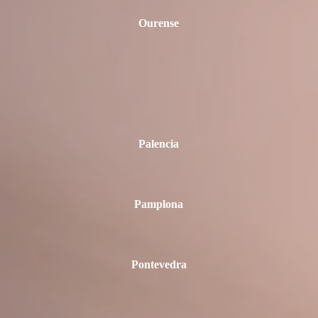
Ourense
Palencia
Pamplona
Pontevedra