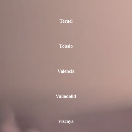
Teruel
Toledo
Valencia
Valladolid
Vizcaya