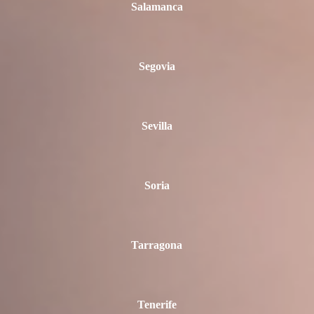
Salamanca
Segovia
Sevilla
Soria
Tarragona
Tenerife