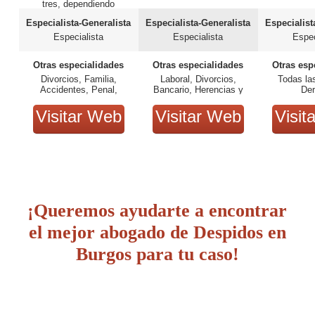
tres, dependiendo
especialidad.
Especialista-Generalista
Especialista-Generalista
Especialist
Especialista
Especialista
Espec
Otras especialidades
Otras especialidades
Otras esp
Divorcios, Familia,
Laboral, Divorcios,
Todas la
Accidentes, Penal,
Bancario, Herencias y
De
Extranjería y
sucesiones, Penal
nacionalidad, Bancario,
Visitar Web
Visitar Web
Visit
Herencias y sucesiones,
Hipotecario, Familia,
Civil, Médico-Santiario.
¡Queremos ayudarte a encontrar
el mejor abogado de Despidos en
Burgos para tu caso!