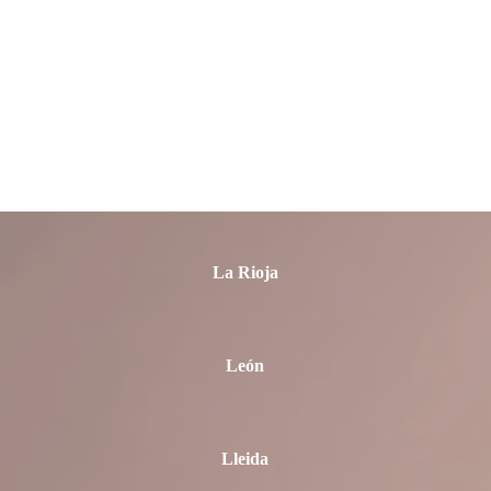
La Coruña
Las Palmas
La Rioja
León
Lleida