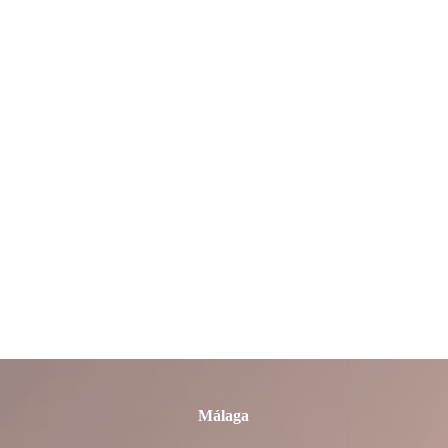
León
Lleida
Lugo
Madrid
Málaga