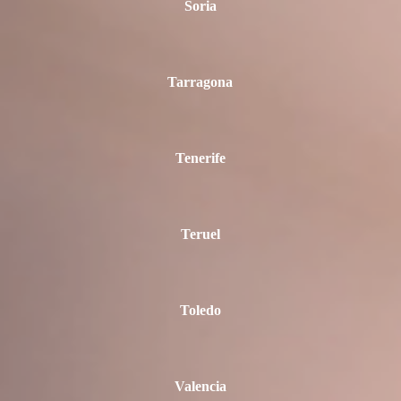
Soria
Tarragona
Tenerife
Teruel
Toledo
Valencia