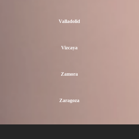
Valladolid
Vizcaya
Zamora
Zaragoza