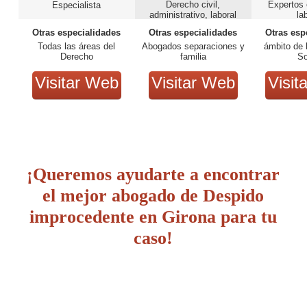
Derecho civil,
Expertos
Especialista
administrativo, laboral
la
Otras especialidades
Otras especialidades
Otras esp
Todas las áreas del
Abogados separaciones y
ámbito de 
Derecho
familia
So
Visitar Web
Visitar Web
Visit
¡Queremos ayudarte a encontrar
el mejor abogado de Despido
improcedente en Girona para tu
caso!