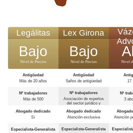
Váz
Legálitas
Lex Girona
Adv
Bajo
Bajo
A
Nivel de Precios
Nivel de Precios
Nivel d
Antigüedad
Antigüedad
Anti
Más de 20 años
5años de antigüedad
17
Nº trabajadores
Nº trabajadores
Nº tra
Asociación de expertos
Más de 500
3 ab
del sector jurídico y
social de Girona
Abogado dedicado
Abogado dedicado
Abogado
Sí
Atención exclusiva
Atención p
Especialista-Generalista
Especialist
Especialista-Generalista