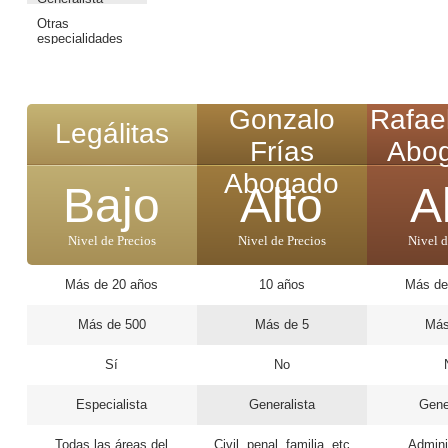
Otras
especialidades
Gonzalo
Rafae
Legálitas
Frías
Abo
Abogado
Bajo
Alto
A
Nivel de Precios
Nivel de Precios
Nivel d
Más de 20 años
10 años
Más de
Más de 500
Más de 5
Más
Sí
No
Especialista
Generalista
Gene
Todas las áreas del
Civil, penal, familia, etc
Admini