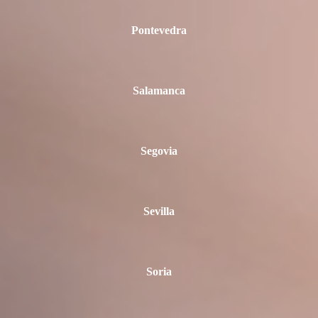
Pontevedra
Salamanca
Segovia
Sevilla
Soria