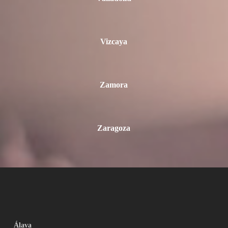
Vizcaya
Zamora
Zaragoza
Álava