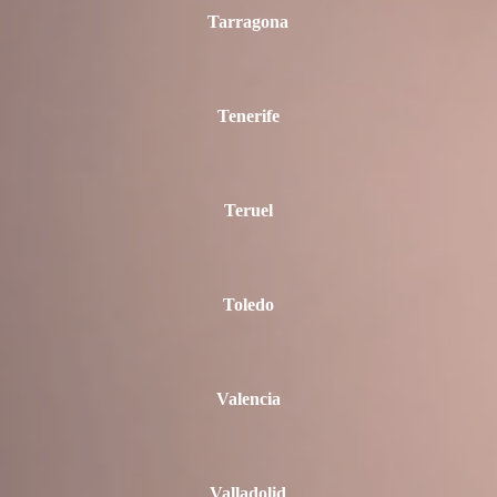
Tarragona
Tenerife
Teruel
Toledo
Valencia
Valladolid