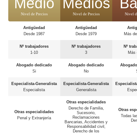
Medio
Medios
Ba
Nivel de Precios
Nivel de Precios
Nivel d
Antigüedad
Antigüedad
Anti
Desde 1987
Desde 1979
Más de
Nº trabajadores
Nº trabajadores
Nº tra
1-10
3
Más 
Abogado dedicado
Abogado dedicado
Abogado
Si
No
Especialista-Generalista
Especialista-Generalista
Especialist
Especialista
Generalista
Espec
Otras especialidades
Derecho de Familia,
Otras esp
Otras especialidades
Sucesorio,
Todas la
Reclamaciones
Penal y Extranjería
De
Bancarias, Accidentes y
Responsabilidad civil,
Derecho de los
consumidores