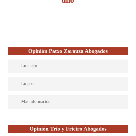
uno
Opinión Patxo Zarauza Abogados
Lo mejor
Son un despacho especializado en Laboral,Penal y Tramitación
Lo peor
de Nacionalidades con más de 20 años de antigüedad que buscan
la cercanía con sus clientes a fin de poder conseguir un alto
Son un despacho pequeño por lo que NO pueden abarcar todas
Más información
grado de entendimiento de sus problemas jurídicos para
las especialidades jurídicas.
configurar una estrategia que consiga satisfacción de la cuestión
Según los comentarios de antiguos clientes obtienen un alto
planteada.
grado de satisfacción en sus demandas lo que les ayuda a captar
Opinión Trío y Frieiro Abogados
nuevos clientes que son recomendados por aquellos.