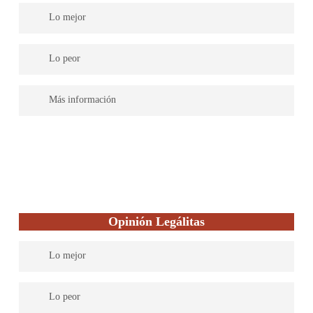
Lo mejor
Experiencia. Profesionalidad. Dedicación.
Lo peor
–
Más información
Firma independiente, con amplia experiencia en el sector y
orientación al cliente, al que se le ofrece una atención
personalizada.
Opinión Legálitas
Lo mejor
Legálitas cuenta con abogados expertos en todas las materias del
Lo peor
Derecho para dar una asistencia legal completa. Su servicio es