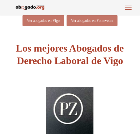
Menu
Skip
to
main
Ver abogados en Vigo
Ver abogados en Pontevedra
content
Los mejores Abogados de
Derecho Laboral de Vigo