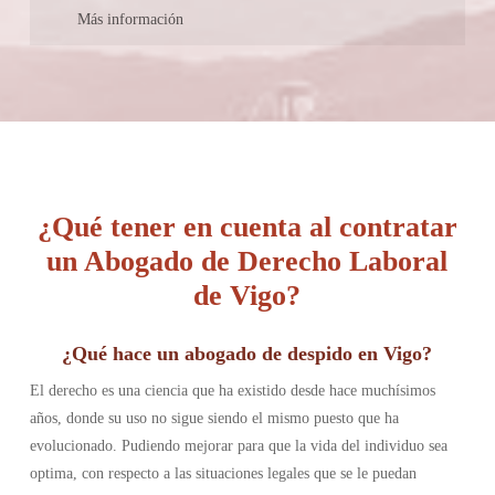
En su página web se indica quienes son los abogados socios que
Más información
Todos sus profesionales cuentan con experiencia y especialidad
integran el bufete, sin embargo, no es posible conocer su
en el área.
trayectoria profesional y académica.
Su pagina web tiene un “portal del empresario” y “portal del
Su equipo no se limita únicamente a abogados, cuentan con
empleado” donde sus clientes pueden registrarse para obtener un
economistas y graduados sociales a fin de ofrecer un trabajo
servicio más especifico y adaptado a sus características.
completo.
Cuentan no solo con asesores laborales sino también con
asesores ficales y contables para hacer mas completo el servicio
hacia las empresas.
¿Qué tener en cuenta al contratar
un Abogado de Derecho Laboral
de Vigo?
¿Qué hace un abogado de despido en Vigo?
El derecho es una ciencia que ha existido desde hace muchísimos
años, donde su uso no sigue siendo el mismo puesto que ha
evolucionado. Pudiendo mejorar para que la vida del individuo sea
optima, con respecto a las situaciones legales que se le puedan