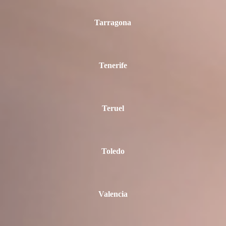
Tarragona
Tenerife
Teruel
Toledo
Valencia