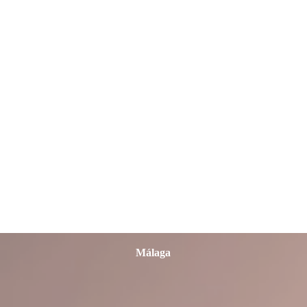
León
Lleida
Lugo
Madrid
Málaga