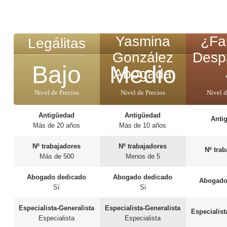
Yasmina
¿Fal
Legálitas
González
Desp
Bajo
Medio
Abogada
Nivel de Precios
Nivel de Precios
Nivel d
Antigüedad
Antigüedad
Anti
Más de 20 años
Más de 10 años
Nº trabajadores
Nº trabajadores
Nº tra
Más de 500
Menos de 5
Abogado dedicado
Abogado dedicado
Abogado
Sí
Si
Especialista-Generalista
Especialista-Generalista
Especialist
Especialista
Especialista