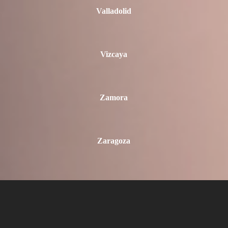
Valladolid
Vizcaya
Zamora
Zaragoza