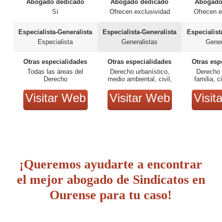
Abogado dedicado
Abogado dedicado
Abogado
Sí
Ofrecen exclusividad
Ofrecen e
Especialista-Generalista
Especialista-Generalista
Especialist
Especialista
Generalistas
Gener
Otras especialidades
Otras especialidades
Otras esp
Todas las áreas del
Derecho urbanístico,
Derecho 
Derecho
medio ambiental, civil,
familia, c
societario, de familia,
penal, administrativo,
Visitar Web
Visitar Web
Visit
extranjería y laboral.
¡Queremos ayudarte a encontrar
el mejor abogado de Sindicatos en
Ourense para tu caso!