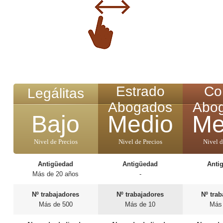
Estrado
Co
Legálitas
Abogados
Abo
Bajo
Medio
Me
Nivel de Precios
Nivel de Precios
Nivel d
Antigüedad
Antigüedad
Anti
Más de 20 años
-
Nº trabajadores
Nº trabajadores
Nº tra
Más de 500
Más de 10
Más