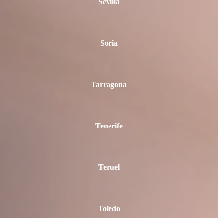
Sevilla
Soria
Tarragona
Tenerife
Teruel
Toledo