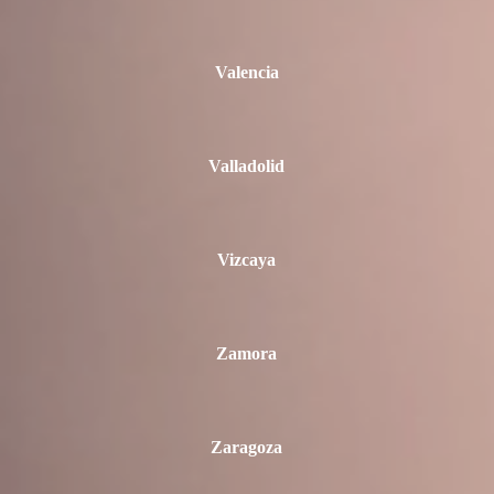
Valencia
Valladolid
Vizcaya
Zamora
Zaragoza