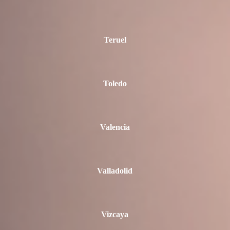
Teruel
Toledo
Valencia
Valladolid
Vizcaya