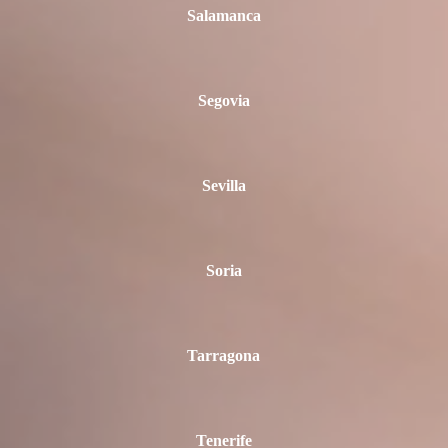
Salamanca
Segovia
Sevilla
Soria
Tarragona
Tenerife