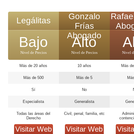
Gonzalo
Rafae
Legálitas
Frías
Abo
Abogado
Bajo
Alto
A
Nivel de Precios
Nivel de Precios
Nivel d
Más de 20 años
10 años
Más de
Más de 500
Más de 5
Más
Sí
No
Especialista
Generalista
Gene
Todas las áreas del
Civil, penal, familia, etc
Admini
Derecho
contenci
pen
Visitar Web
Visitar Web
Visit