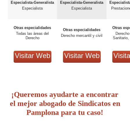
Especialista-Generalista
Especialista-Generalista
Especialist
Especialista
Especialista
Prestacion
Otras especialidades
Otras esp
Otras especialidades
Todas las áreas del
Derecho
Derecho mercantil y civil
Derecho
Sanitario,
Visitar Web
Visitar Web
Visit
¡Queremos ayudarte a encontrar
el mejor abogado de Sindicatos en
Pamplona para tu caso!