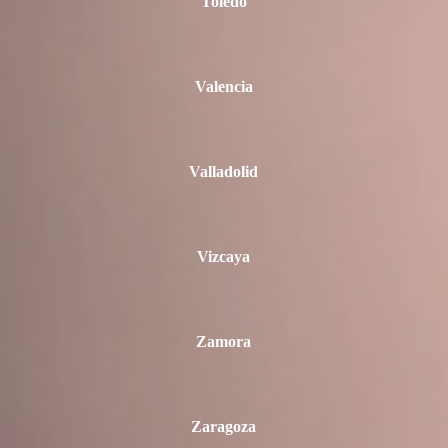
Toledo
Valencia
Valladolid
Vizcaya
Zamora
Zaragoza