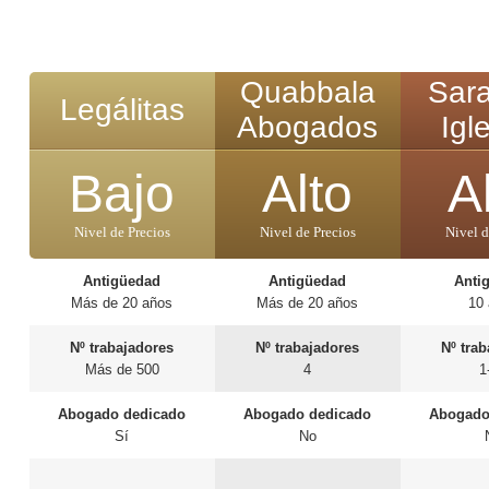
Quabbala
Sara
Legálitas
Abogados
Igl
Bajo
Alto
A
Nivel de Precios
Nivel de Precios
Nivel d
Antigüedad
Antigüedad
Anti
Más de 20 años
Más de 20 años
10
Nº trabajadores
Nº trabajadores
Nº tra
Más de 500
4
1
Abogado dedicado
Abogado dedicado
Abogado
Sí
No