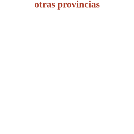
otras provincias
Álava
Albacete
Alicante
Almería