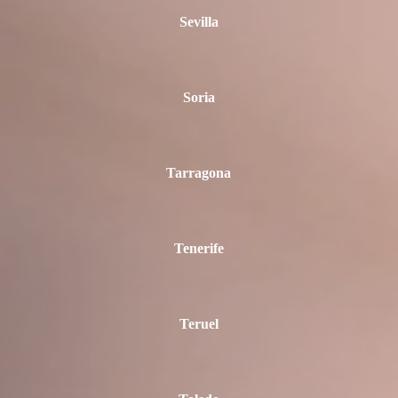
Sevilla
Soria
Tarragona
Tenerife
Teruel