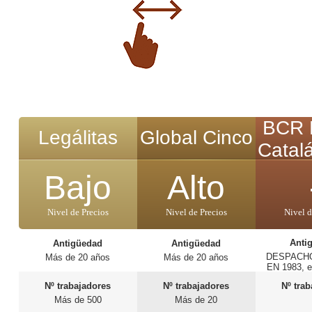
BCR 
Legálitas
Global Cinco
Catal
Bajo
Alto
Nivel de Precios
Nivel de Precios
Nivel d
Anti
Antigüedad
Antigüedad
DESPACH
Más de 20 años
Más de 20 años
EN 1983, e
40
Nº trabajadores
Nº trabajadores
Nº tra
Más de 500
Más de 20