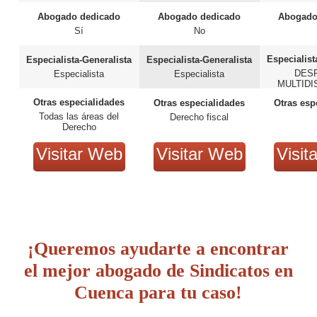
Abogado dedicado
Abogado dedicado
Abogado
Sí
No
Especialist
Especialista-Generalista
Especialista-Generalista
DES
Especialista
Especialista
MULTIDI
Otras especialidades
Otras especialidades
Otras esp
Todas las áreas del
Derecho fiscal
Derecho
Visitar Web
Visitar Web
Visit
¡Queremos ayudarte a encontrar
el mejor abogado de Sindicatos en
Cuenca para tu caso!