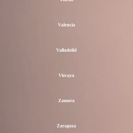
Valencia
Valladolid
Vizcaya
Zamora
Zaragoza