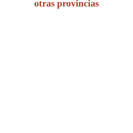
otras provincias
Álava
Albacete
Alicante
Almería