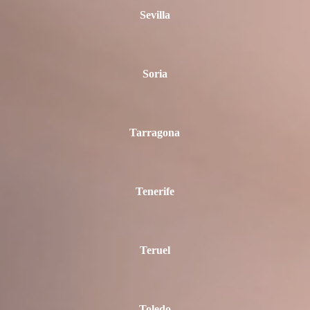
Sevilla
Soria
Tarragona
Tenerife
Teruel
Toledo