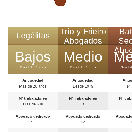
Trío y Frieiro
Bat
Legálitas
Abogados
Se
Abo
Bajos
Medio
Me
Nivel de Precios
Nivel de Precios
Nivel d
Antigüedad
Antigüedad
Anti
Más de 20 años
Desde 1979
14
Nº trabajadores
Nº trabajadores
Nº tra
Más de 500
3
Abogado dedicado
Abogado dedicado
Abogado
Sí
No