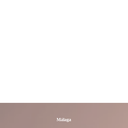
León
Lleida
Lugo
Madrid
Málaga