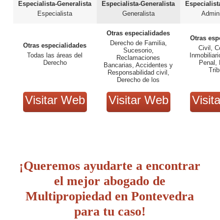
Especialista-Generalista
Especialista-Generalista
Especialist
Especialista
Generalista
Admini
Otras especialidades
Otras esp
Derecho de Familia,
Otras especialidades
Civil, 
Sucesorio,
Todas las áreas del
Inmobiliari
Reclamaciones
Derecho
Penal, 
Bancarias, Accidentes y
Trib
Responsabilidad civil,
Derecho de los
consumidores
Visitar Web
Visitar Web
Visit
¡Queremos ayudarte a encontrar
el mejor abogado de
Multipropiedad en Pontevedra
para tu caso!