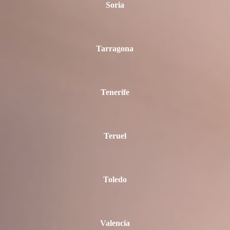
Soria
Tarragona
Tenerife
Teruel
Toledo
Valencia