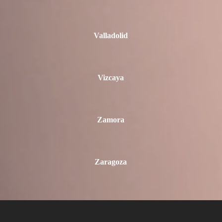
Valladolid
Vizcaya
Zamora
Zaragoza