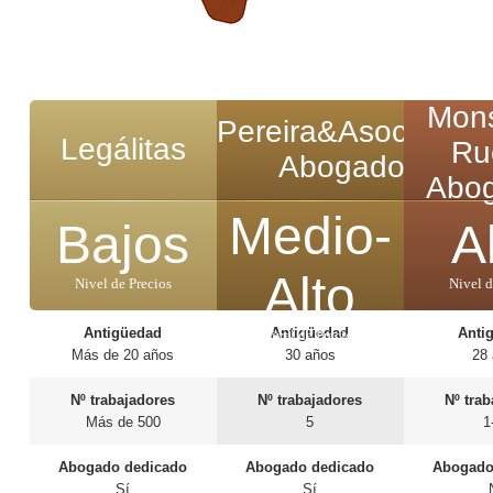
Mons
Pereira&Asociados
Legálitas
Ru
Abogados
Abo
Medio-
Bajos
A
Alto
Nivel de Precios
Nivel d
Antigüedad
Antigüedad
Anti
Nivel de Precios
Más de 20 años
30 años
28
Nº trabajadores
Nº trabajadores
Nº tra
Más de 500
5
1
Abogado dedicado
Abogado dedicado
Abogado
Sí
Sí