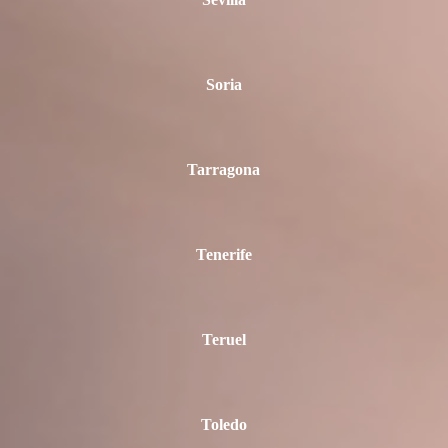
Sevilla
Soria
Tarragona
Tenerife
Teruel
Toledo