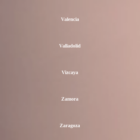
Valencia
Valladolid
Vizcaya
Zamora
Zaragoza