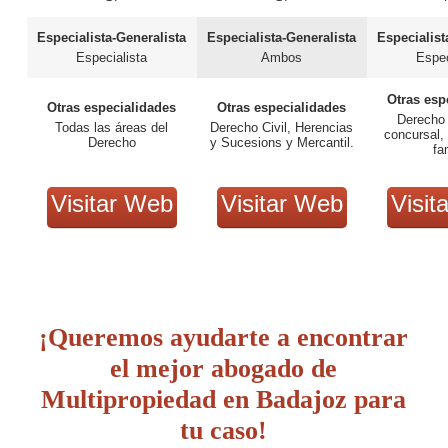
Especialista-Generalista
Especialista-Generalista
Especialist
Especialista
Ambos
Espec
Otras esp
Otras especialidades
Otras especialidades
Derecho 
Todas las áreas del
Derecho Civil, Herencias
concursal, 
Derecho
y Sucesions y Mercantil.
fa
Visitar Web
Visitar Web
Visit
¡Queremos ayudarte a encontrar
el mejor abogado de
Multipropiedad en Badajoz para
tu caso!