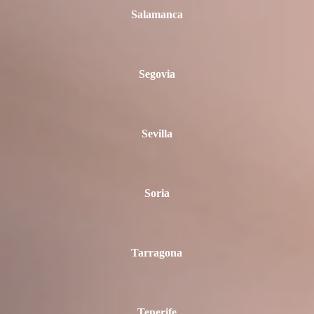
Salamanca
Segovia
Sevilla
Soria
Tarragona
Tenerife