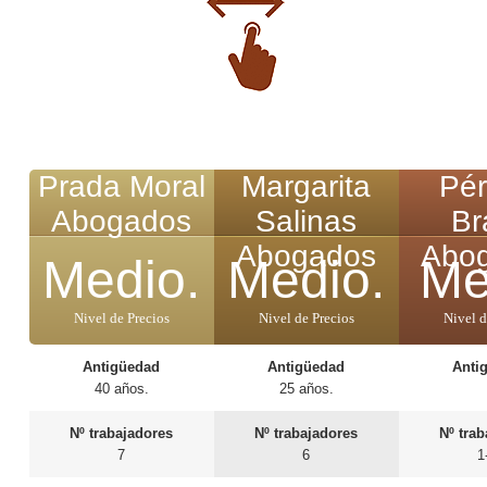
Prada Moral
Margarita
Pér
Abogados
Salinas
Br
Abogados
Abo
Medio.
Medio.
Me
Nivel de Precios
Nivel de Precios
Nivel d
Antigüedad
Antigüedad
Anti
40 años.
25 años.
Nº trabajadores
Nº trabajadores
Nº tra
7
6
1