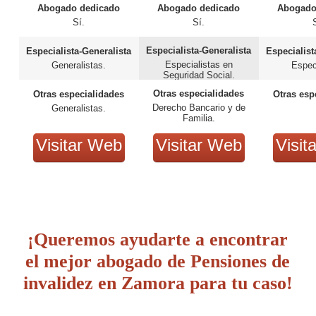
Abogado dedicado
Abogado dedicado
Abogado
Sí.
Sí.
Especialista-Generalista
Especialista-Generalista
Especialist
Especialistas en
Generalistas.
Espec
Seguridad Social.
Otras especialidades
Otras especialidades
Otras esp
Derecho Bancario y de
Generalistas.
Familia.
Visitar Web
Visitar Web
Visit
¡Queremos ayudarte a encontrar
el mejor abogado de Pensiones de
invalidez en Zamora para tu caso!