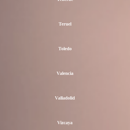
Teruel
Toledo
Valencia
Valladolid
Vizcaya