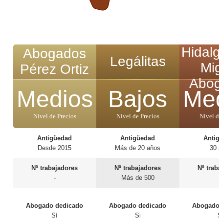
Hidal
Abogados
Legálitas
Mi
Pérez Ortiz
Abo
Medios
Bajos
Me
Nivel de Precios
Nivel de Precios
Nivel d
Antigüedad
Antigüedad
Anti
Desde 2015
Más de 20 años
30
Nº trabajadores
Nº trabajadores
Nº tra
-
Más de 500
Abogado dedicado
Abogado dedicado
Abogado
Sí
Si