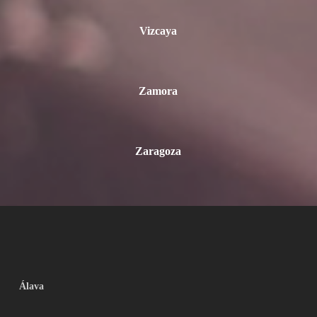
Vizcaya
Zamora
Zaragoza
Álava