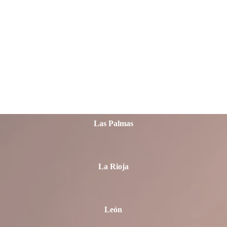
Jaén
La Coruña
Las Palmas
La Rioja
León