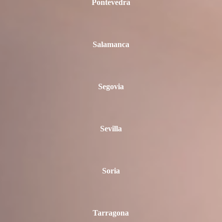
Pontevedra
Salamanca
Segovia
Sevilla
Soria
Tarragona