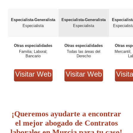
Especialista-Generalista
Especialista-Generalista
Especialist
Especialista
Especialista
Especialist
Otras especialidades
Otras especialidades
Otras esp
Familia; Laboral;
Todas las áreas del
Mercantil, 
Bancario
Derecho
La
Visitar Web
Visitar Web
Visit
¡Queremos ayudarte a encontrar
el mejor abogado de Contratos
laborales en Murcia para tu caso!