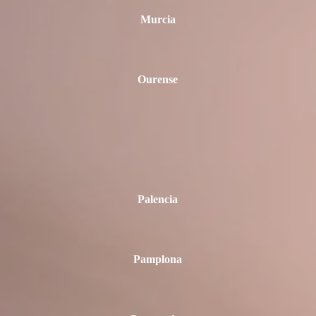
Murcia
Ourense
Palencia
Pamplona