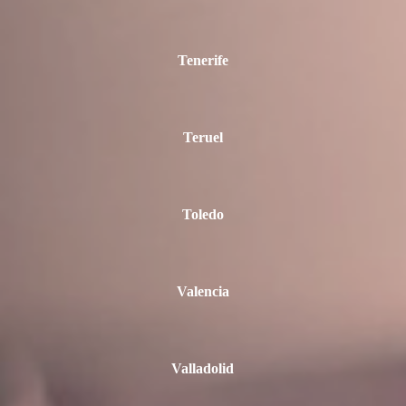
Tenerife
Teruel
Toledo
Valencia
Valladolid