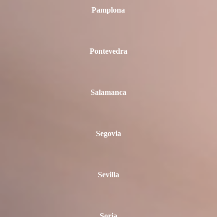
Pamplona
Pontevedra
Salamanca
Segovia
Sevilla
Soria