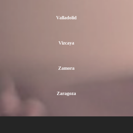
Valladolid
Vizcaya
Zamora
Zaragoza