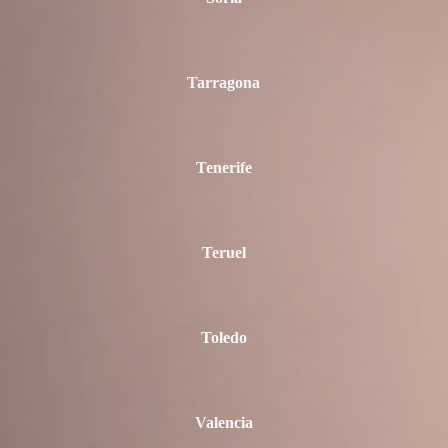
Tarragona
Tenerife
Teruel
Toledo
Valencia