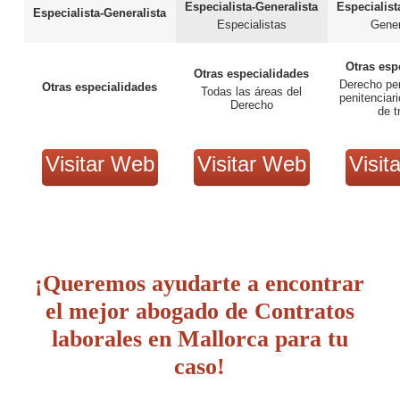
Especialista-Generalista
Especialist
Especialista-Generalista
Especialistas
Gener
Otras esp
Otras especialidades
Derecho pen
Otras especialidades
Todas las áreas del
penitenciar
Derecho
de t
Visitar Web
Visitar Web
Visit
¡Queremos ayudarte a encontrar
el mejor abogado de Contratos
laborales en Mallorca para tu
caso!