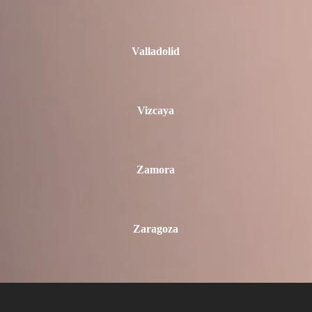
Valladolid
Vizcaya
Zamora
Zaragoza