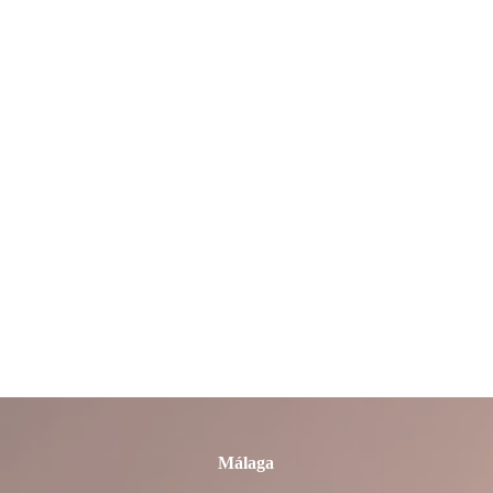
León
Lleida
Lugo
Madrid
Málaga