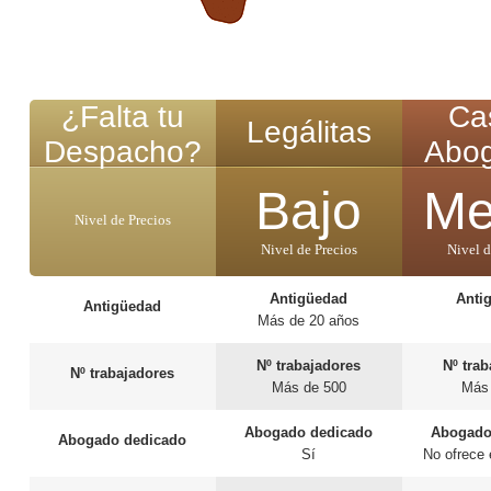
¿Falta tu
Cas
Legálitas
Despacho?
Abo
Bajo
Me
Nivel de Precios
Nivel de Precios
Nivel d
Antigüedad
Anti
Antigüedad
Más de 20 años
Nº trabajadores
Nº tra
Nº trabajadores
Más de 500
Más
Abogado dedicado
Abogado
Abogado dedicado
Sí
No ofrece 