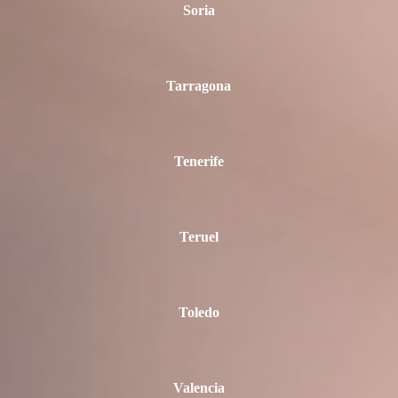
Soria
Tarragona
Tenerife
Teruel
Toledo
Valencia