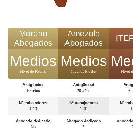
Moreno
Amezola
ITE
Abogados
Abogados
Medios
Medios
Me
Nivel de Precios
Nivel de Precios
Nivel d
Antigüedad
Antigüedad
Anti
10 años
20 años
6 
Nº trabajadores
Nº trabajadores
Nº tra
1-10
1-10
1
Abogado dedicado
Abogado dedicado
Abogado
No
Si