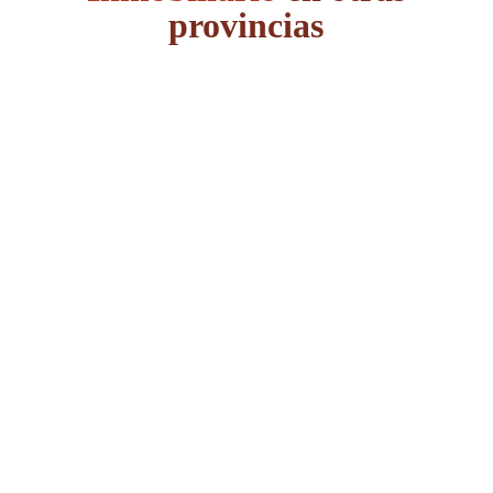
provincias
Álava
Albacete
Alicante
Almería