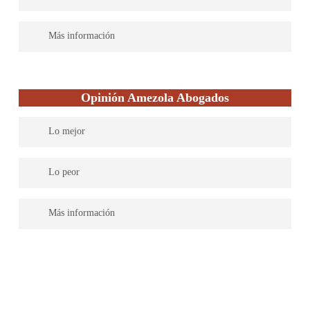
No dan mucha información de los casos actuales
Más información
Tienes más de 10,000 casos trabajados y un 98 % de casos
exitosos. Trabajan el área banco financiera, incumplimientos
Opinión Amezola Abogados
ilegales, reclaman cantidades indebidas, cláusulas suelos y
reclamaciones especialmente contra el Banco Popular. Tienes
Lo mejor
abogados especializados en diferentes áreas de derecho y su
página está actualizada y es de fácil lectura.
Cuenta con un abogado experto en materia de derecho
Lo peor
inmobiliario
No trabaja muchas áreas de derechi
Más información
Hacen contratos de obra nueva, arrendamientos, compraventa y
opción de compra, licencia administrativa, declaración de obra
nueva, garantia y contrato seguro, ordenación de la edificación,
reclamaciones en materia de vicios constructivos, constitución