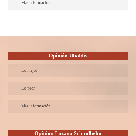
Más información
confidencialidad.
Este despacho tiene un equipo formado por abogados jóvenes y
abogados veteranos, con entre 5 y 20 años de experiencia.
Tienen especialistas en todas las ramas de derecho que ofrecen,
para garantizar que cada caso será atendido por el abogado más
adecuado. Cuentan con más de un 90% de éxito en los casos que
han llevado a cabo hasta ahora, y sus valores son la integridad,
Opinión Ubaldis
eficacia y seriedad.
Lo mejor
Firma de prestigio dentro del mundo de la abogacia
Lo peor
No tiene abogados dedicados a las diferentes áreas
Más información
Trabajan muchas áreas independientes, por ejemplo,
administración pública, urbanismo, derecho marítimo,
Opinión Lozano Schindhelm
transporte, puerto e infraestructura, capital de riesgo, derecho