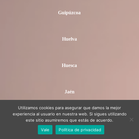
Guipúzcoa
Huelva
Huesca
Jaén
Utilizamos cookies para asegurar que damos la mejor
experiencia al usuario en nuestra web. Si sigues utilizando
La Coruña
este sitio asumiremos que estás de acuerdo.
Vale
Política de privacidad