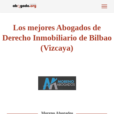
Menu
Skip
to
main
content
Los mejores Abogados de
Derecho Inmobiliario de Bilbao
(Vizcaya)
Moreno Abogados