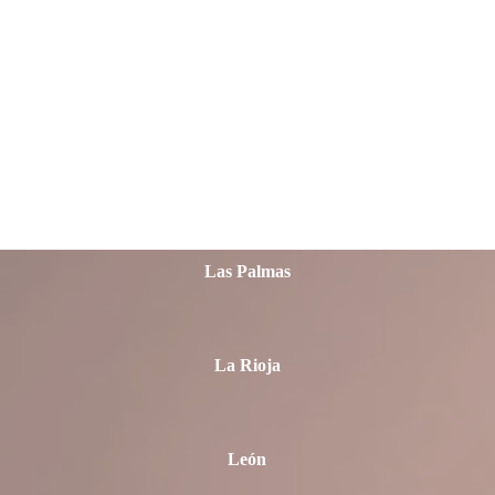
Jaén
La Coruña
Las Palmas
La Rioja
León