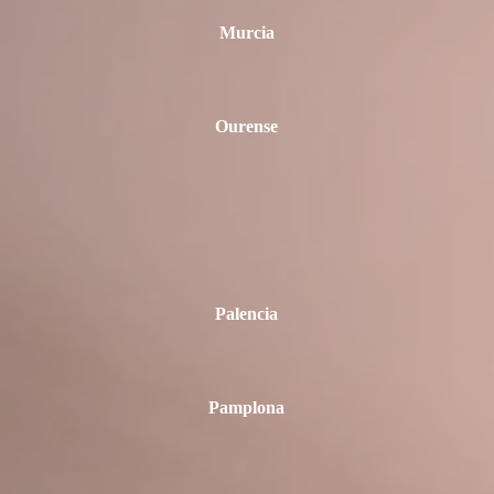
Murcia
Ourense
Palencia
Pamplona