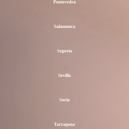
Pontevedra
Salamanca
Segovia
Sevilla
Soria
Tarragona