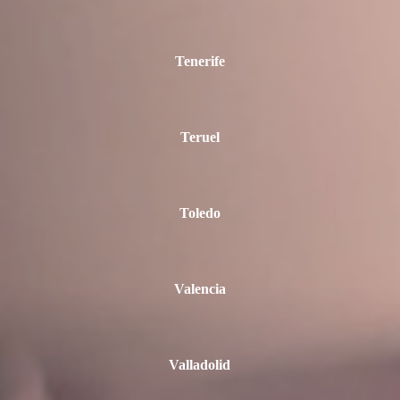
Tenerife
Teruel
Toledo
Valencia
Valladolid