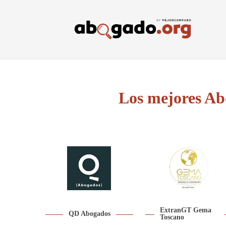
Skip
to
main
content
Los mejores Ab
ExtranGT Gema
QD Abogados
Toscano