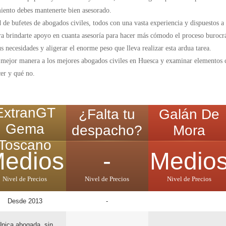
miento debes mantenerte bien asesorado.
de bufetes de abogados civiles, todos con una vasta experiencia y dispuestos a
ra brindarte apoyo en cuanta asesoría para hacer más cómodo el proceso burocrá
 necesidades y aligerar el enorme peso que lleva realizar esta ardua tarea.
e mejor manera a los mejores abogados civiles en Huesca y examinar elementos 
cer y qué no.
ExtranGT
¿Falta tu
Galán De
Gema
despacho?
Mora
Toscano
edios
-
Medio
Nivel de Precios
Nivel de Precios
Nivel de Precios
Desde 2013
-
nica abogada, sin