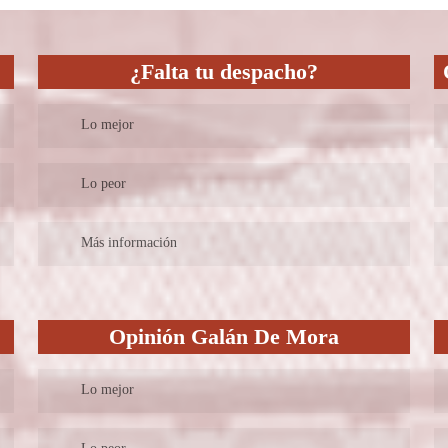
¿Falta tu despacho?
Lo mejor
y
Lo peor
–
Más información
Opinión Galán De Mora
Lo mejor
Desde el instante en que entras al sitio web de Galán de